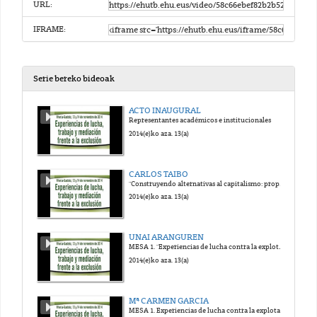
URL:
IFRAME:
Serie bereko bideoak
ACTO INAUGURAL
Representantes académicos e institucionales
2014(e)ko aza. 13(a)
CARLOS TAIBO
"Construyendo alternativas al capitalismo: propuestas y experiencias transformadoras"
2014(e)ko aza. 13(a)
UNAI ARANGUREN
MESA 1. "Experiencias de lucha contra la explotación y la pobreza"
2014(e)ko aza. 13(a)
Mª CARMEN GARCIA
MESA 1. Experiencias de lucha contra la explotación y la pobreza