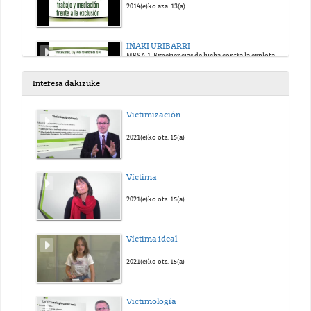
2014(e)ko aza. 13(a)
IÑAKI URIBARRI
MESA 1. Experiencias de lucha contra la explotación y la pobreza
2014(e)ko aza. 13(a)
Interesa dakizuke
COLOQUIO 1
Victimización
MESA 1. Experiencias de lucha contra la explotación y la pobreza
2014(e)ko aza. 13(a)
2021(e)ko ots. 15(a)
TXEMA DUQUE
Víctima
MESA 2. Experiencias frente a la especulación: sinhogarismo, ocupación y desahucios
2014(e)ko aza. 13(a)
2021(e)ko ots. 15(a)
ELENA MATAMALA
Víctima ideal
MESA 2. Experiencias frente a la especulación: sinhogarismo, ocupación y desahucios
2014(e)ko aza. 13(a)
2021(e)ko ots. 15(a)
IÑAKI CARRO
Victimología
MESA 2. Experiencias frente a la especulación: sinhogarismo, ocupación y desahucios