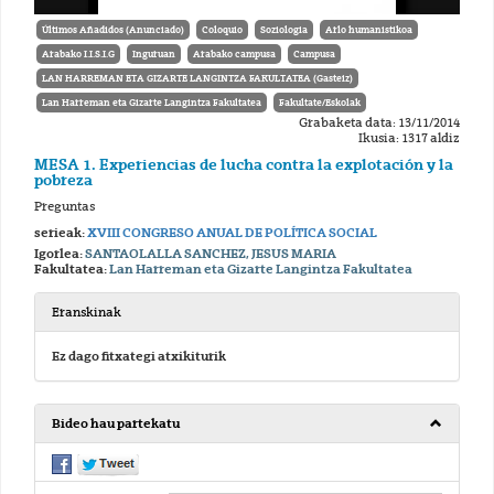
Últimos Añadidos (Anunciado)
Coloquio
Soziologia
Arlo humanistikoa
Arabako I.I.S.I.G
Inguruan
Arabako campusa
Campusa
LAN HARREMAN ETA GIZARTE LANGINTZA FAKULTATEA (Gasteiz)
Lan Harreman eta Gizarte Langintza Fakultatea
Fakultate/Eskolak
Grabaketa data: 13/11/2014
Ikusia: 1317 aldiz
MESA 1. Experiencias de lucha contra la explotación y la
pobreza
Preguntas
serieak:
XVIII CONGRESO ANUAL DE POLÍTICA SOCIAL
Igorlea:
SANTAOLALLA SANCHEZ, JESUS MARIA
Fakultatea:
Lan Harreman eta Gizarte Langintza Fakultatea
Eranskinak
Ez dago fitxategi atxikiturik
Bideo hau partekatu