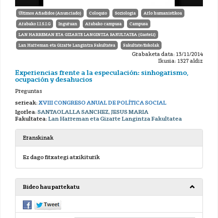
Últimos Añadidos (Anunciado)
Coloquio
Soziologia
Arlo humanistikoa
Arabako I.I.S.I.G
Inguruan
Arabako campusa
Campusa
LAN HARREMAN ETA GIZARTE LANGINTZA FAKULTATEA (Gasteiz)
Lan Harreman eta Gizarte Langintza Fakultatea
Fakultate/Eskolak
Grabaketa data: 13/11/2014
Ikusia: 1327 aldiz
Experiencias frente a la especulación: sinhogarismo,
ocupación y desahucios
Preguntas
serieak:
XVIII CONGRESO ANUAL DE POLÍTICA SOCIAL
Igorlea:
SANTAOLALLA SANCHEZ, JESUS MARIA
Fakultatea:
Lan Harreman eta Gizarte Langintza Fakultatea
Eranskinak
Ez dago fitxategi atxikiturik
Bideo hau partekatu