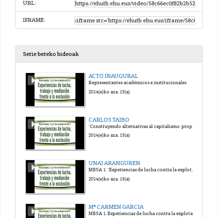
URL:
IFRAME:
Serie bereko bideoak
ACTO INAUGURAL
Representantes académicos e institucionales
2014(e)ko aza. 13(a)
CARLOS TAIBO
"Construyendo alternativas al capitalismo: propuestas y experiencias transformadoras"
2014(e)ko aza. 13(a)
UNAI ARANGUREN
MESA 1. "Experiencias de lucha contra la explotación y la pobreza"
2014(e)ko aza. 13(a)
Mª CARMEN GARCIA
MESA 1. Experiencias de lucha contra la explotación y la pobreza