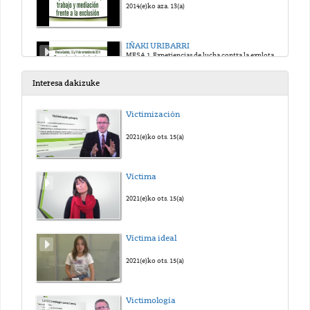
2014(e)ko aza. 13(a)
IÑAKI URIBARRI
MESA 1. Experiencias de lucha contra la explotación y la pobreza
2014(e)ko aza. 13(a)
Interesa dakizuke
COLOQUIO 1
Victimización
MESA 1. Experiencias de lucha contra la explotación y la pobreza
2014(e)ko aza. 13(a)
2021(e)ko ots. 15(a)
TXEMA DUQUE
Víctima
MESA 2. Experiencias frente a la especulación: sinhogarismo, ocupación y desahucios
2014(e)ko aza. 13(a)
2021(e)ko ots. 15(a)
ELENA MATAMALA
Víctima ideal
MESA 2. Experiencias frente a la especulación: sinhogarismo, ocupación y desahucios
2014(e)ko aza. 13(a)
2021(e)ko ots. 15(a)
IÑAKI CARRO
Victimología
MESA 2. Experiencias frente a la especulación: sinhogarismo, ocupación y desahucios