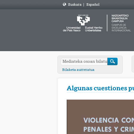
Euskara
|
Español
Bilaketa aurreratua
Algunas cuestiones pu