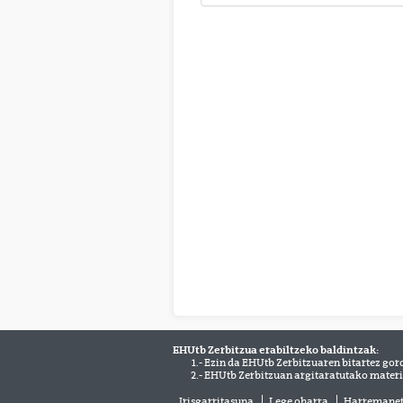
EHUtb Zerbitzua erabiltzeko baldintzak:
1.- Ezin da EHUtb Zerbitzuaren bitartez gor
2.- EHUtb Zerbitzuan argitaratutako materi
Irisgarritasuna
Lege oharra
Harremane