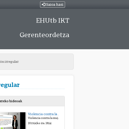
Saioa hasi
EHUtb IKT
Gerenteordetza
ón irregular
regular
bereko bideoak
Violencia contra la mujer: Aspectos penales y criminológicos
Violencia contra la mujer: Aspectos penales y criminológicos
2015(e)ko ira. 28(a)