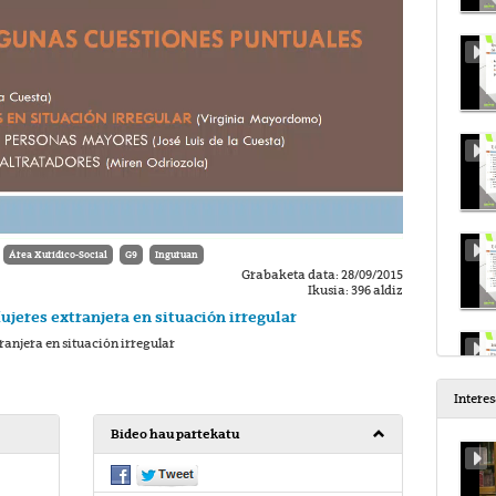
Área Xurídico-Social
G9
Inguruan
Grabaketa data: 28/09/2015
Ikusia: 396 aldiz
jeres extranjera en situación irregular
ranjera en situación irregular
Intere
Bideo hau partekatu