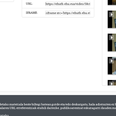
URL:
IFRAME:
detako materiala beste biltegi batean gorde eta/edo deskargatu, hala adierazten ez 
alaren URL erreferentziak erabili daitezke, publikoarentzat eskuragarri dauden mat
tarako