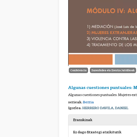
Conferencia
Zuzenbidea eta Zientza Juridikoak
Algunas cuestiones puntuales: Mu
Algunas cuestiones puntuales: Mujeres ext
serieak:
Berria
Igorlea:
HERRERO DAVILA, DANIEL
Eranskinak
Ez dago fitxategi atxikiturik