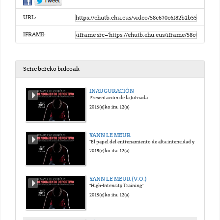
URL:
IFRAME:
Serie bereko bideoak
INAUGURACIÓN
Presentación de la Jornada
2015(e)ko ira. 12(a)
YANN LE MEUR
"El papel del entrenamiento de alta intensidad y los modernos modelos de preparación"
2015(e)ko ira. 12(a)
YANN LE MEUR (V.O.)
"High-Intensity Training"
2015(e)ko ira. 12(a)