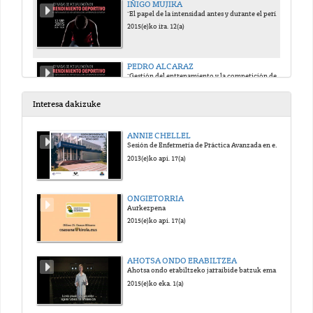
IÑIGO MUJIKA
"El papel de la intensidad antes y durante el período de afinamiento"
2015(e)ko ira. 12(a)
PEDRO ALCARAZ
"Gestión del entrenamiento y la competición de alta intensidad en deportes de equipo"
2015(e)ko ira. 12(a)
Interesa dakizuke
MIGUEL VAZQUEZ
ANNIE CHELLEL
"El entrenamiento de alta intensidad en deportes cíclicos"
Sesión de Enfermería de Práctica Avanzada en el Reino Unido
2015(e)ko ira. 12(a)
2013(e)ko api. 17(a)
JAMIE TURNER
ONGIETORRIA
"El entrenamiento de alta intensidad en deportes de especialidades combinadas (triatlón)"
Aurkezpena
2015(e)ko ira. 12(a)
2015(e)ko api. 17(a)
JAMIE TURNER V.O.
AHOTSA ONDO ERABILTZEA
"The high intensity training in specialities combined sports (triathlon)"
Ahotsa ondo erabiltzeko jarraibide batzuk ematen dituen bideoa.
2015(e)ko ira. 12(a)
2015(e)ko eka. 1(a)