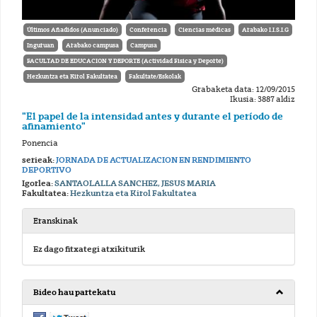
Últimos Añadidos (Anunciado)
Conferencia
Ciencias médicas
Arabako I.I.S.I.G
Inguruan
Arabako campusa
Campusa
FACULTAD DE EDUCACION Y DEPORTE (Actividad Fisica y Deporte)
Hezkuntza eta Kirol Fakultatea
Fakultate/Eskolak
Grabaketa data: 12/09/2015
Ikusia: 3887 aldiz
"El papel de la intensidad antes y durante el período de
afinamiento"
Ponencia
serieak:
JORNADA DE ACTUALIZACION EN RENDIMIENTO
DEPORTIVO
Igorlea:
SANTAOLALLA SANCHEZ, JESUS MARIA
Fakultatea:
Hezkuntza eta Kirol Fakultatea
Eranskinak
Ez dago fitxategi atxikiturik
Bideo hau partekatu