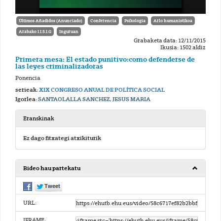
Últimos Añadidos (Anunciado)
Conferencia
Psikologia
Arlo humanistikoa
Arabako I.I.S.I.G
Inguruan
Grabaketa data: 12/11/2015
Ikusia: 1502 aldiz
Primera mesa: El estado punitivo:como defenderse de
las leyes criminalizadoras
Ponencia
serieak:
XIX CONGRESO ANUAL DE POLÍTICA SOCIAL
Igorlea:
SANTAOLALLA SANCHEZ, JESUS MARIA
Eranskinak
Ez dago fitxategi atxikiturik
Bideo hau partekatu
URL:
IFRAME: