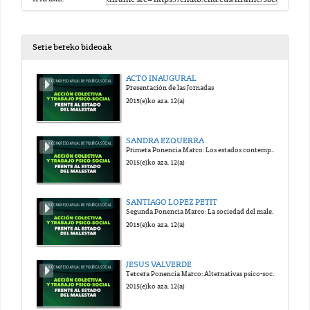
Serie bereko bideoak
ACTO INAUGURAL
Presentación de las Jornadas
2015(e)ko aza. 12(a)
SANDRA EZQUERRA
Primera Ponencia Marco: Los estados contemporáneos y sus políticas económica: ¿Al servicio de quién?
2015(e)ko aza. 12(a)
SANTIAGO LOPEZ PETIT
Segunda Ponencia Marco: La sociedad del malestar y la producción del sujeto enfermo
2015(e)ko aza. 12(a)
JESUS VALVERDE
Tercera Ponencia Marco: Alternativas psico-sociales a las industrias del tratamiento y al "poder terapéutico"
2015(e)ko aza. 12(a)