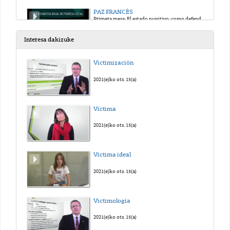
PAZ FRANCÉS
Primera mesa: El estado punitivo: como defenderse de las leyes criminalizadoras
2015(e)ko aza. 12(a)
Interesa dakizuke
DANIEL JIMENEZ
Victimización
Primera mesa: El estado punitivo:como defenderse de las leyes criminalizadoras
2015(e)ko aza. 12(a)
2021(e)ko ots. 15(a)
JAVIER GALPARSORO
Víctima
Segunda Mesa: Derogación de la política de extranjería: centros de internamiento para extranjeros y refugiados en Europa
2015(e)ko aza. 12(a)
2021(e)ko ots. 15(a)
ANA FORNÉS
Víctima ideal
Segunda mesa: Derogación de la política de extranjería: centros de internamiento para extranjeros y refugiados en Europa
2015(e)ko aza. 12(a)
2021(e)ko ots. 15(a)
CESAR MANZANOS
Victimología
Tercera mesa: Fundamentos de una nueva política social y de garantía de ingresos
2015(e)ko aza. 12(a)
2021(e)ko ots. 15(a)