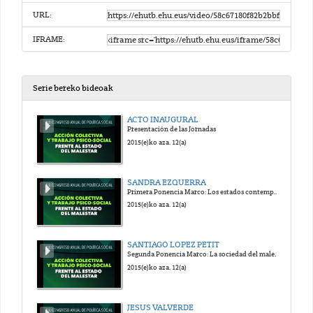
URL:
IFRAME:
Serie bereko bideoak
ACTO INAUGURAL
Presentación de las Jornadas
2015(e)ko aza. 12(a)
SANDRA EZQUERRA
Primera Ponencia Marco: Los estados contemporáneos y sus políticas económica: ¿Al servicio de quién?
2015(e)ko aza. 12(a)
SANTIAGO LOPEZ PETIT
Segunda Ponencia Marco: La sociedad del malestar y la producción del sujeto enfermo
2015(e)ko aza. 12(a)
JESUS VALVERDE