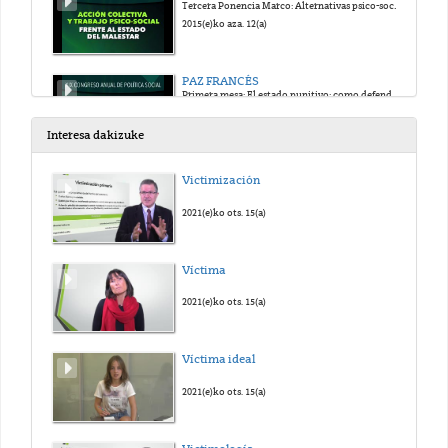
Tercera Ponencia Marco: Alternativas psico-sociales a las industrias del tratamiento y al "poder terapéutico"
2015(e)ko aza. 12(a)
PAZ FRANCÉS
Primera mesa: El estado punitivo: como defenderse de las leyes criminalizadoras
2015(e)ko aza. 12(a)
Interesa dakizuke
DANIEL JIMENEZ
Victimización
Primera mesa: El estado punitivo:como defenderse de las leyes criminalizadoras
2015(e)ko aza. 12(a)
2021(e)ko ots. 15(a)
JAVIER GALPARSORO
Víctima
Segunda Mesa: Derogación de la política de extranjería: centros de internamiento para extranjeros y refugiados en Europa
2015(e)ko aza. 12(a)
2021(e)ko ots. 15(a)
ANA FORNÉS
Víctima ideal
Segunda mesa: Derogación de la política de extranjería: centros de internamiento para extranjeros y refugiados en Europa
2015(e)ko aza. 12(a)
2021(e)ko ots. 15(a)
CESAR MANZANOS