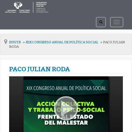
TOGGLE
TOGGLE
SEARCH
NAVIGAT
EHUTB
XIX CONGRESO ANUAL DE POLÍTICA SOCIAL
PACO JULIAN
RODA
PACO JULIAN RODA