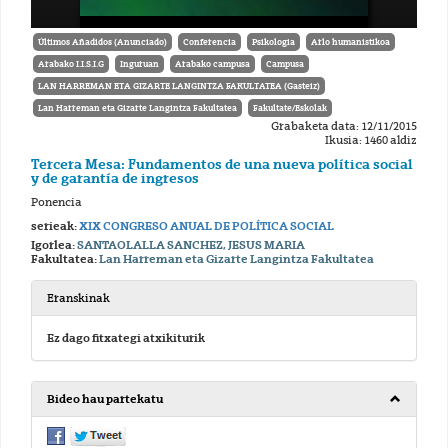
Últimos Añadidos (Anunciado)
Conferencia
Psikologia
Arlo humanistikoa
Arabako I.I.S.I.G
Inguruan
Arabako campusa
Campusa
LAN HARREMAN ETA GIZARTE LANGINTZA FAKULTATEA (Gasteiz)
Lan Harreman eta Gizarte Langintza Fakultatea
Fakultate/Eskolak
Grabaketa data: 12/11/2015
Ikusia: 1460 aldiz
Tercera Mesa: Fundamentos de una nueva política social
y de garantía de ingresos
Ponencia
serieak:
XIX CONGRESO ANUAL DE POLÍTICA SOCIAL
Igorlea:
SANTAOLALLA SANCHEZ, JESUS MARIA
Fakultatea:
Lan Harreman eta Gizarte Langintza Fakultatea
Eranskinak
Ez dago fitxategi atxikiturik
Bideo hau partekatu