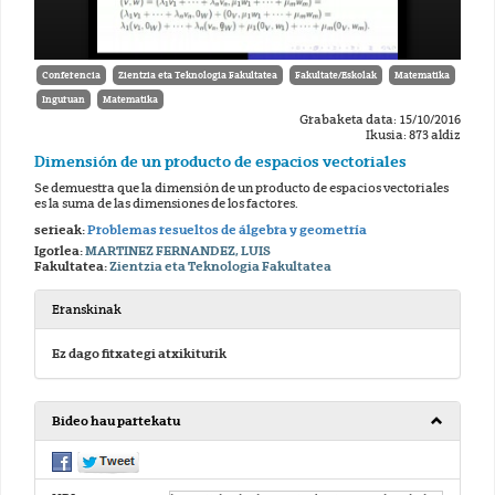
Conferencia
Zientzia eta Teknologia Fakultatea
Fakultate/Eskolak
Matematika
Inguruan
Matematika
Grabaketa data: 15/10/2016
Ikusia: 873 aldiz
Dimensión de un producto de espacios vectoriales
Se demuestra que la dimensión de un producto de espacios vectoriales
es la suma de las dimensiones de los factores.
serieak:
Problemas resueltos de álgebra y geometría
Igorlea:
MARTINEZ FERNANDEZ, LUIS
Fakultatea:
Zientzia eta Teknologia Fakultatea
Eranskinak
Ez dago fitxategi atxikiturik
Bideo hau partekatu