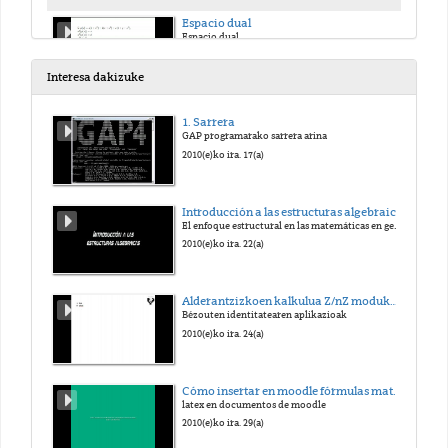
Espacio dual
Espacio dual
2017(e)ko urt. 18(a)
Interesa dakizuke
1. Sarrera
GAP programarako sarrera arina
2010(e)ko ira. 17(a)
Introducción a las estructuras algebraicas
El enfoque estructural en las matemáticas en general y en el álgebra en particular
2010(e)ko ira. 22(a)
Alderantzizkoen kalkulua Z/nZ moduko eraztunetan
Bézouten identitatearen aplikazioak
2010(e)ko ira. 24(a)
Cómo insertar en moodle fórmulas matemáticas escritas en latex
latex en documentos de moodle
2010(e)ko ira. 29(a)