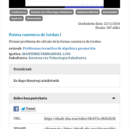
Conferencia
Zientzia eta Teknologia Fakultatea
Fakultate/Eskolak
Matematika
Inguruan
Matematika
Grabaketa data: 22/11/2016
Ikusia: 567 aldiz
Forma canónica de Jordan I
Primer problema de cálculo de la forma canónica de Jordan
serieak:
Problemas resueltos de álgebra y geometría
Igorlea:
MARTINEZ FERNANDEZ, LUIS
Fakultatea:
Zientzia eta Teknologia Fakultatea
Eranskinak
Ez dago fitxategi atxikiturik
Bideo hau partekatu
URL:
IFRAME: