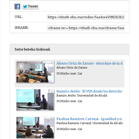
URL:
IFRAME:
Serie bereko bideoak
Álvaro Ortiz de Zárate - Abordaje de la discriminación y el estigma asociados al VIH en Euskadi desde una mirada dinámica y sistémica
Álvaro Ortiz de Zárate
2018(e)ko mar. 1(a)
Ramiro Avilés - El VIH desde los derechos humanos
Ramiro Avilés, Universidad de Alcalá
2018(e)ko mar. 1(a)
Paulina Ramírez Carvaja - Igualdad y no discriminación por razón de salud o discapacidad
Paulina Ramírez Carvajal, Universidad de Alcalá
2018(e)ko mar. 1(a)