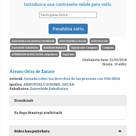
Zuzenbidea eta Zientza Juridikoak
Área Xurídico-Social
Intervención
Zuzenbide Fakultatea
Fakultate/Eskolak
Gipuzkoako Campusa
Campusa
ZUZENBIDE FAKULTATEA (Gipuzkoa)
Inguruan
Grabaketa data: 01/03/2018
Ikusia: 10 aldiz
Álvaro Ortiz de Zárate
serieak:
Jornada sobre los derechos de las pesonas con VIH-SIDA
Igorlea:
ARROYUELO SUAREZ, OSCAR
Fakultatea:
Zuzenbide Fakultatea
Eranskinak
Ez dago fitxategi atxikiturik
Bideo hau partekatu