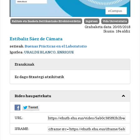
Kalitate eta Ikasketa Berrikuntzako Errektoreordetza
Inguruan
Vida Universitaria
Grabaketa data: 20/03/2018
Ikusia: 184 aldiz
Estíbaliz Sáez de Cámara
serieak:
Buenas Prácticas en el Laboratorio
Igorlea:
URALDE BLANCO, ENRIQUE
Eranskinak
Ez dago fitxategi atxikiturik
Bideo hau partekatu
URL:
IFRAME: