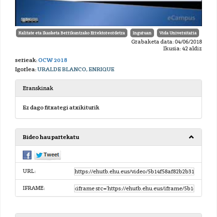
Kalitate eta Ikasketa Berrikuntzako Errektoreordetza
Inguruan
Vida Universitaria
Grabaketa data: 04/06/2018
Ikusia: 42 aldiz
serieak:
OCW 2018
Igorlea:
URALDE BLANCO, ENRIQUE
Eranskinak
Ez dago fitxategi atxikiturik
Bideo hau partekatu
URL:
IFRAME: