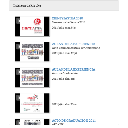
Interesa dakizuke
Vendajes Básicos: Vendaje en Espiga Invertida
ZIENTZIASTEA 2010
Silvia Caballero, Blanca Fernández, Saloa Unanue, Ana Belén Fraile
Semana de la Ciencia 2010
2018(e)ko mai. 23(a)
2011(e)ko mar. 8(a)
Vendajes Básicos: Vendaje en Recurrente en dedo
AULAS DE LA EXPERIENCIA
Silvia Caballero, Blanca Fernández, Saloa Unanue, Ana Belén Fraile
Acto Conmemorativo 10º Aniversario
2018(e)ko mai. 23(a)
2011(e)ko mai. 12(a)
Vendajes Básicos: Vendaje en Recurrente en Muñon
AULAS DE LA EXPERIENCIA
Silvia Caballero, Blanca Fernández, Saloa Unanue, Ana Belén Fraile
Acto de Graduación
2018(e)ko mai. 23(a)
2011(e)ko eka. 3(a)
Curso de Economía laboral: Presentación del Curso
Mari Luz de la Cal, Jon Bernat Zubiri rey, Garikoitz Otazua Garmendia
2018(e)ko mai. 23(a)
2011(e)ko eka. 23(a)
Curso de Economía Laboral: Presentación del curso, Temario y Evaluación
ACTO DE GRADUACION 2011
Mari Luz de la Cal, Jon Bernat Zubiri rey, Garikoitz Otazua Garmendia
AFD - JFK
2018(e)ko uzt. 6(a)