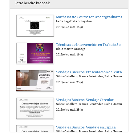
Serie bereko bideoak
Maths Basic Course for Undergraduates
Leire Legarreta Solaguren
2018(e)ko mai. 14(a)
Técnicas de Intervención en Trabajo Social
Idoia Martin Aranaga
2018(e)ko mai. 16(a)
Vendajes Básicos: Presentación del curso
Silvia Caballero, Blanca Fernández, Saloa Unanue, Ana Belén Fraile
2018(e)ko mai. 23(a)
Vendajes Básicos: Vendaje Circular
Silvia Caballero, Blanca Fernández, Saloa Unanue, Ana Belén Fraile
2018(e)ko mai. 23(a)
Vendajes Básicos: Vendaje en Espiga
Silvia Caballero, Blanca Fernández, Saloa Unanue, Ana Belén Fraile
2018(e)ko mai. 23(a)