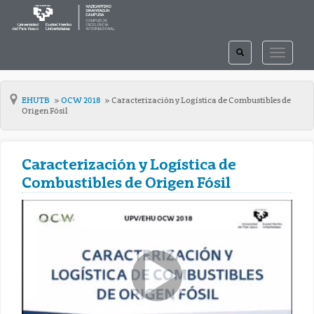
TOGGLE
TOGGLE
SEARCH
NAVIGAT
EHUTB
OCW 2018
Caracterización y Logística de Combustibles de
Origen Fósil
Caracterización y Logística de
Combustibles de Origen Fósil