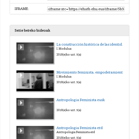
IFRAME:
Serie bereko bideoak
La construcción histórica de las identidades de género contemporáneas
I. Modulua
2018(e)ko uzt. 5(a)
Movimiento feminista, empoderamiento y participación política de las mujeres
I. Modulua
2018(e)ko uzt. 5(a)
Antropologia Feminista eusk
2018(e)ko uzt. 5(a)
Antropologia Feminista erd
Antropologia Feminista erd
2018(e)ko uzt. 5(a)