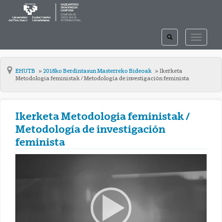
TOGGLE
TOGGLE
SEARCH
NAVIGAT
EHUTB
2018ko Berdintasun Masterreko Bideoak
Ikerketa
Metodologia feministak / Metodología de investigación feminista
Ikerketa Metodologia feministak /
Metodología de investigación
feminista