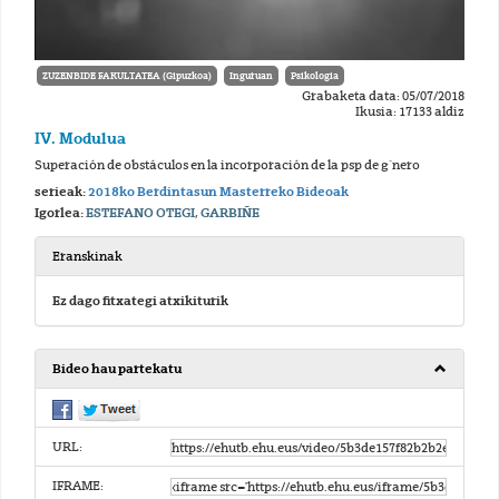
ZUZENBIDE FAKULTATEA (Gipuzkoa)
Inguruan
Psikologia
Grabaketa data: 05/07/2018
Ikusia: 17133 aldiz
IV. Modulua
Superación de obstáculos en la incorporación de la psp de g´nero
serieak:
2018ko Berdintasun Masterreko Bideoak
Igorlea:
ESTEFANO OTEGI, GARBIÑE
Eranskinak
Ez dago fitxategi atxikiturik
Bideo hau partekatu
URL:
IFRAME: