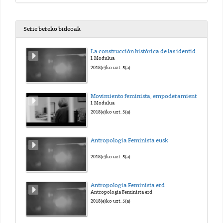
Serie bereko bideoak
La construcción histórica de las identidades de género contemporáneas
I. Modulua
2018(e)ko uzt. 5(a)
Movimiento feminista, empoderamiento y participación política de las mujeres
I. Modulua
2018(e)ko uzt. 5(a)
Antropologia Feminista eusk
2018(e)ko uzt. 5(a)
Antropologia Feminista erd
Antropologia Feminista erd
2018(e)ko uzt. 5(a)