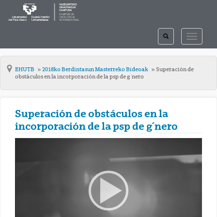
TOGGLE
TOGGLE
SEARCH
NAVIGAT
EHUTB
2018ko Berdintasun Masterreko Bideoak
Superación de
obstáculos en la incorporación de la psp de g´nero
Superación de obstáculos en la
incorporación de la psp de g´nero