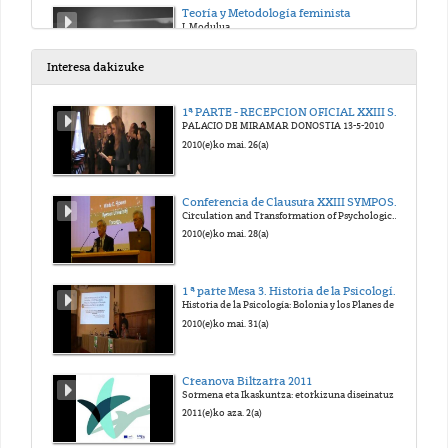
Teoría y Metodología feminista
I. Modulua
2018(e)ko uzt. 5(a)
Interesa dakizuke
Periodismo con enfoque de género y comunicación Feminista
1ª PARTE - RECEPCION OFICIAL XXIII SYMPOSIUM SEHP 2010
I. Modulua
PALACIO DE MIRAMAR DONOSTIA 13-5-2010
2018(e)ko uzt. 5(a)
2010(e)ko mai. 26(a)
Maskulinismoa
Conferencia de Clausura XXIII SYMPOSIUM Historia de la Psicología
I. Modulua
Circulation and Transformation of Psychological Knowledge" (comunicación en inglés).
2018(e)ko uzt. 5(a)
2010(e)ko mai. 28(a)
Masculinismo
1 ª parte Mesa 3. Historia de la Psicología: Bolonia y los Planes de Estudios
I. Modulua
Historia de la Psicología: Bolonia y los Planes de Estudios
2018(e)ko uzt. 5(a)
2010(e)ko mai. 31(a)
Derecho, igualdad y Discriminación
Creanova Biltzarra 2011
I. Modulua
Sormena eta Ikaskuntza: etorkizuna diseinatuz
2018(e)ko uzt. 5(a)
2011(e)ko aza. 2(a)