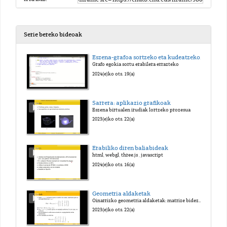
Serie bereko bideoak
Eszena-grafoa sortzeko eta kudeatzeko ariketa
Grafo egokia sortu erabilera errazteko
2024(e)ko ots. 19(a)
Sarrera: aplikazio grafikoak
Eszena birtualen irudiak lortzeko prozesua
2023(e)ko ots. 22(a)
Erabiliko diren baliabideak
html, webgl, three.js , javascript
2024(e)ko ots. 16(a)
Geometria aldaketak
Oinarrizko geometria aldaketak: matrize bidezko adierazpena
2023(e)ko ots. 22(a)