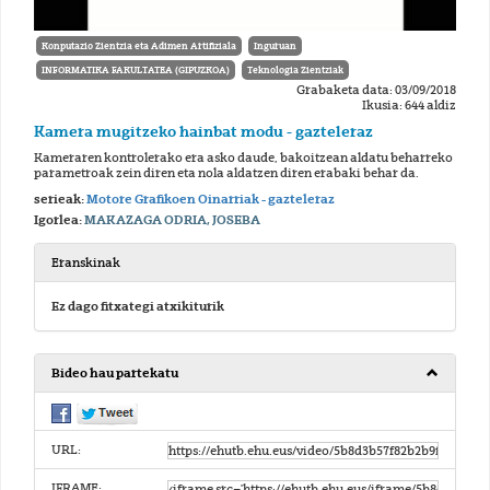
Konputazio Zientzia eta Adimen Artifiziala
Inguruan
INFORMATIKA FAKULTATEA (GIPUZKOA)
Teknologia Zientziak
Grabaketa data: 03/09/2018
Ikusia: 644 aldiz
Kamera mugitzeko hainbat modu - gazteleraz
Kameraren kontrolerako era asko daude, bakoitzean aldatu beharreko
parametroak zein diren eta nola aldatzen diren erabaki behar da.
serieak:
Motore Grafikoen Oinarriak - gazteleraz
Igorlea:
MAKAZAGA ODRIA, JOSEBA
Eranskinak
Ez dago fitxategi atxikiturik
Bideo hau partekatu
URL:
IFRAME: