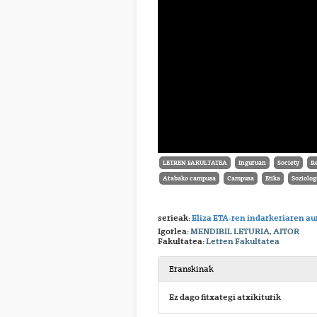
LETREN FAKULTATEA
Inguruan
Society
Re
Arabako campusa
Campusa
Etika
Soziolog
serieak:
Eliza ETA-ren indarkeriaren a
Igorlea:
MENDIBIL LETURIA, AITOR
Fakultatea:
Letren Fakultatea
Eranskinak
Ez dago fitxategi atxikiturik