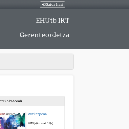
Saioa hasi
EHUtb IKT
Gerenteordetza
bereko bideoak
Aurkezpena
2019(e)ko mar. 13(a)