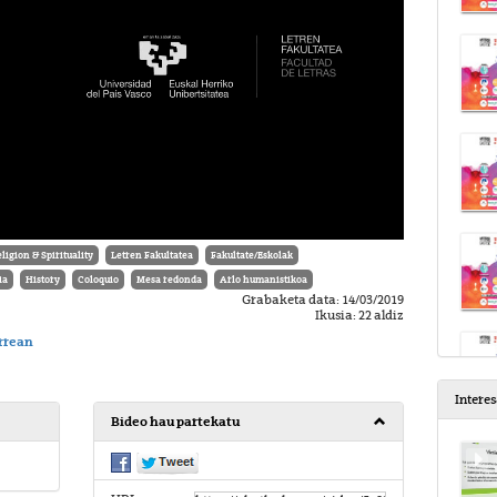
ligion & Spirituality
Letren Fakultatea
Fakultate/Eskolak
ia
History
Coloquio
Mesa redonda
Arlo humanistikoa
Grabaketa data: 14/03/2019
Ikusia: 22 aldiz
urrean
Intere
Bideo hau partekatu