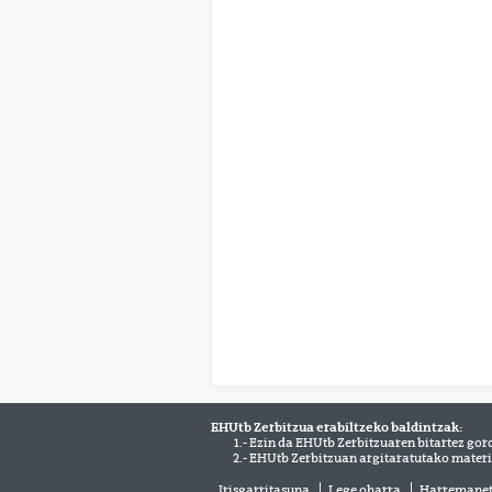
EHUtb Zerbitzua erabiltzeko baldintzak:
1.- Ezin da EHUtb Zerbitzuaren bitartez gor
2.- EHUtb Zerbitzuan argitaratutako materi
Irisgarritasuna
Lege oharra
Harremane