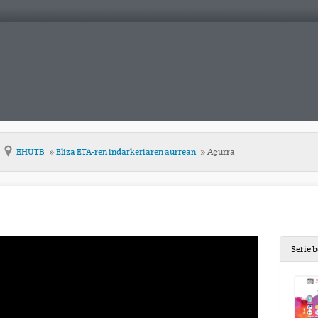
EHUTB
Eliza ETA-ren indarkeriaren aurrean
Agurra
Serie 