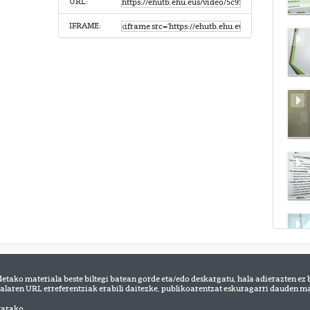
URL:
IFRAME:
detako materiala beste biltegi batean gorde eta/edo deskargatu, hala adierazten ez 
alaren URL erreferentziak erabili daitezke, publikoarentzat eskuragarri dauden mat
tarako