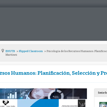
EHUTB
Flipped Classroom
Psicología de los Recursos Humanos: Planifica
Martínez
ursos Humanos: Planificación, Selección y 
Serie 