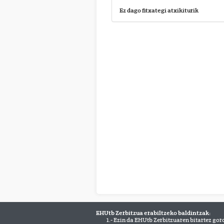
Ez dago fitxategi atxikiturik
EHUtb Zerbitzua erabiltzeko baldintzak:
1.- Ezin da EHUtb Zerbitzuaren bitartez gor