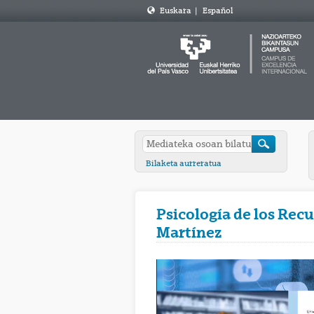
Euskara
|
Español
Bilaketa aurreratua
Psicología de los Rec
Martínez