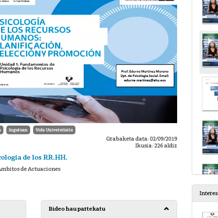
a
Inguruan
Vida Universitaria
Grabaketa data: 02/09/2019
Ikusia: 226 aldiz
ología de los RR.HH.
 Ámbitos de Actuaciones
Intere
Bideo hau partekatu