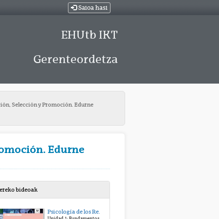
Saioa hasi
EHUtb IKT
Gerenteordetza
ción, Selección y Promoción. Edurne
Promoción. Edurne
bereko bideoak
Psicología de los Recursos Humanos: Planificación, Selección y Promoción. Edurne Martínez
Unidad 1: Fundamentos de la Psicología de los RR.HH.