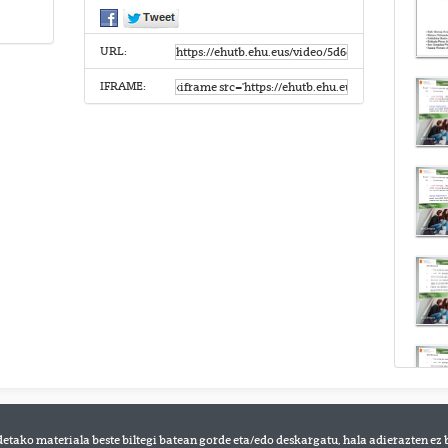
URL:
IFRAME:
detako materiala beste biltegi batean gorde eta/edo deskargatu, hala adierazten ez 