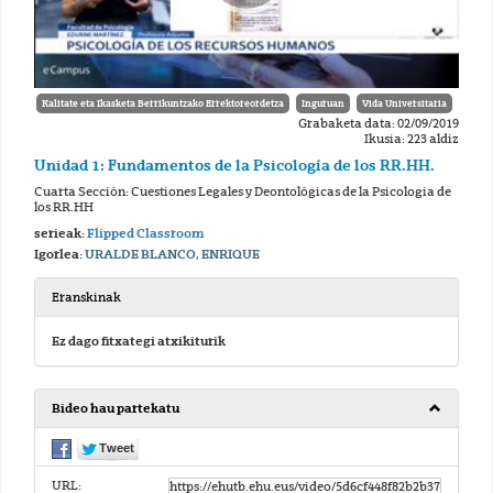
Kalitate eta Ikasketa Berrikuntzako Errektoreordetza
Inguruan
Vida Universitaria
Grabaketa data: 02/09/2019
Ikusia: 223 aldiz
Unidad 1: Fundamentos de la Psicología de los RR.HH.
Cuarta Sección: Cuestiones Legales y Deontológicas de la Psicologia de
los RR.HH
serieak:
Flipped Classroom
Igorlea:
URALDE BLANCO, ENRIQUE
Eranskinak
Ez dago fitxategi atxikiturik
Bideo hau partekatu
URL: