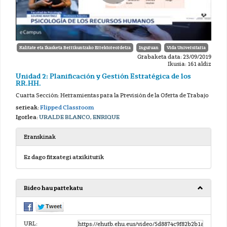
Kalitate eta Ikasketa Berrikuntzako Errektoreordetza
Inguruan
Vida Universitaria
Grabaketa data: 23/09/2019
Ikusia: 161 aldiz
Unidad 2: Planificación y Gestión Estratégica de los
RR.HH.
Cuarta Sección: Herramientas para la Previsión de la Oferta de Trabajo
serieak:
Flipped Classroom
Igorlea:
URALDE BLANCO, ENRIQUE
Eranskinak
Ez dago fitxategi atxikiturik
Bideo hau partekatu
URL: