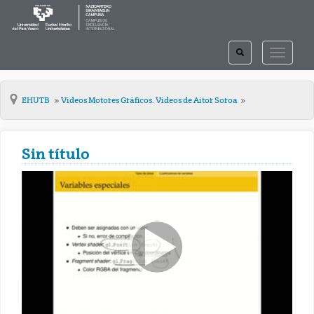
TOGGLE
TOGGLE
SEARCH
NAVIGAT
EHUTB
Videos Motores Gráficos. Videos de Aitor Soroa
Sin título