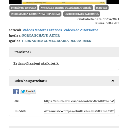
Teknologia Zientziak
Konputazio Zientzia eta Adimen Artifiziala
Inguruan
INFORMATIKA FAKULTATEA (GIPUZKOA)
UNIBERTSITATE-SAILBURUA
Grabaketa data: 13/04/2021
Ikusia: 588 aldiz
serieak:
Videos Motores Gráficos. Videos de Aitor Soroa
Igorlea:
SOROA ECHAVE, AITOR
Igorlea:
HERNANDEZ GOMEZ, MARIA DEL CARMEN
Eranskinak
Ez dago fitxategi atxikiturik
Bideo hau partekatu
URL:
IFRAME: