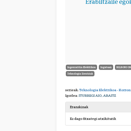
Ingeniaritza Elektrikoa
Inguruan
BILBOKO IN
Teknologia Zientziak
serieak:
Teknologia Elektrikoa - Korro
Igorlea:
ITURREGI AIO, ARAITZ
Eranskinak
Ez dago fitxategi atxikiturik