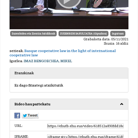
Zuzenbidea eta Zientza Juridikoak
ZUZENBIDE FAKULTATEA (Gipuzkoa)
Inguruan
Grabaketa data: 05/11/2021
Ikusia: 16 aldiz
serieak:
Basque cooperative law in the light of international
cooperative law
Igorlea:
IMAZ BENGOECHEA, MIKEL
Eranskinak
Ez dago fitxategi atxikiturik
Bideo hau partekatu
URL:
IFRAME: