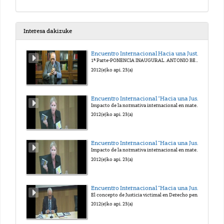
Interesa dakizuke
Encuentro Internacional Hacia una Justicia Victimal. Homenaje al Prof. Antonio Beristain
1ª Parte-PONENCIA INAUGURAL. ANTONIO BERISTAIN. UN VIVO RECUERDO.
2012(e)ko api. 23(a)
Encuentro Internacional "Hacia una Justicia victimal". Homenaje al Prof. Antonio Beristain
Impacto de la normativa internacional en materia de víctimas de delitos graves, especialmente de terrorismo y de abuso de poder
2012(e)ko api. 23(a)
Encuentro Internacional "Hacia una Justicia victimal". Homenaje al Prof. Antonio Beristain
Impacto de la normativa internacional en materia de víctimas de delitos graves, especialmente de terrorismo y de abuso de poder
2012(e)ko api. 23(a)
Encuentro Internacional "Hacia una Justicia victimal". Homenaje al Prof. Antonio Beristain
El concepto de Justicia victimal en Derecho penal: Contribuciones y retos
2012(e)ko api. 23(a)