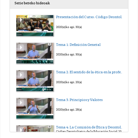
Serie bereko bideoak
Presentación del Curso: Código Deontológico de la Educación Social
2020(e)ko api. 30(a)
Tema 1: Definición General
2020(e)ko api. 30(a)
Tema 2: El sentido de la ética en la profesión de Educación Social.
2020(e)ko api. 20(a)
Tema 3: Principios y Valores
2020(e)ko api. 28(a)
Tema 4: La Comisión de Ética y Deontología y la necesidad de actualización del Código Deontológico
Código Deontológico de la Educación Social. Vídeo 4 Iñaki Rodriguez, Coordinador de Comisión de Ética y Deontología del País Vasco (GHEE/CEESPV) Luis Pantoja, María José Alonso, Maite Arandia, Arantza Remiro y Daniel Rubio
2020(e)ko api. 28(a)