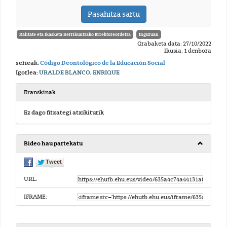
Kalitate eta Ikasketa Berrikuntzako Errektoreordetza
Inguruan
Grabaketa data: 27/10/2022
Ikusia: 1 denbora
serieak:
Código Deontológico de la Educación Social
Igorlea:
URALDE BLANCO, ENRIQUE
Eranskinak
Ez dago fitxategi atxikiturik
Bideo hau partekatu
URL:
IFRAME: