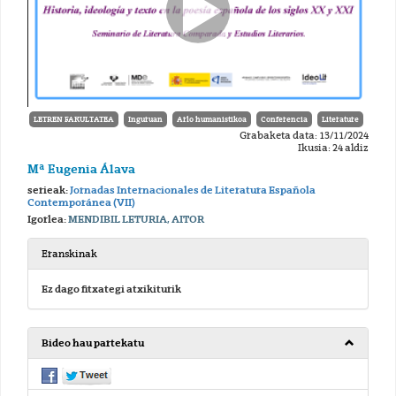
LETREN FAKULTATEA
Inguruan
Arlo humanistikoa
Conferencia
Literature
Grabaketa data: 13/11/2024
Ikusia: 24 aldiz
Mª Eugenia Álava
serieak:
Jornadas Internacionales de Literatura Española
Contemporánea (VII)
Igorlea:
MENDIBIL LETURIA, AITOR
Eranskinak
Ez dago fitxategi atxikiturik
Bideo hau partekatu