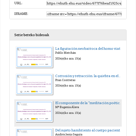
URL:
IFRAME:
Serie bereko bideoak
La figuración neobarroca del homo viator: exilio y desencanto en la poesía de José-Miguel Ullán
Pablo Merchán
2024(e)ko aza. 13(a)
Corrosión y retracción: la quiebra en el discurso de Antonio Gamoneda
Fran Contreras
2024(e)ko aza. 13(a)
El componente de la “meditación poética” en El holocausto de los huracanes (2010) de Jesús Hilario Tundidor
Mª Eugenia Álava
2024(e)ko aza. 13(a)
Del sujeto hambriento al cuerpo paciente: el relato de la memoria histórica personal y colectiva en Nanas para dormir desperdicios (2008) e Historia de una anatomía (2010), de Francisca Aguirre
Andrés Jesús Segura