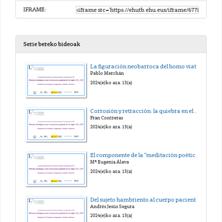
IFRAME:
Serie bereko bideoak
La figuración neobarroca del homo viator: exilio y desencanto en la poesía de José-Miguel Ullán
Pablo Merchán
2024(e)ko aza. 13(a)
Corrosión y retracción: la quiebra en el discurso de Antonio Gamoneda
Fran Contreras
2024(e)ko aza. 13(a)
El componente de la “meditación poética” en El holocausto de los huracanes (2010) de Jesús Hilario Tundidor
Mª Eugenia Álava
2024(e)ko aza. 13(a)
Del sujeto hambriento al cuerpo paciente: el relato de la memoria histórica personal y colectiva en Nanas para dormir desperdicios (2008) e Historia de una anatomía (2010), de Francisca Aguirre
Andrés Jesús Segura
2024(e)ko aza. 13(a)