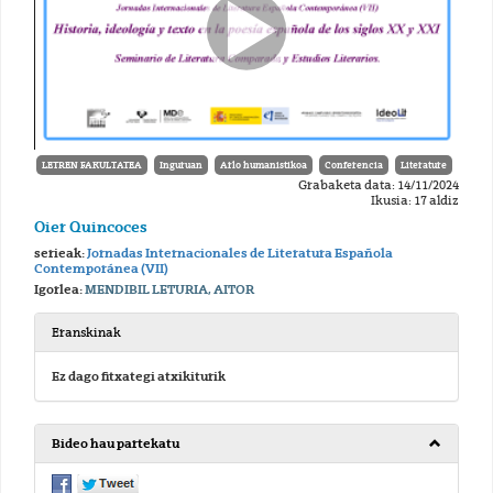
LETREN FAKULTATEA
Inguruan
Arlo humanistikoa
Conferencia
Literature
Grabaketa data: 14/11/2024
Ikusia: 17 aldiz
Oier Quincoces
serieak:
Jornadas Internacionales de Literatura Española
Contemporánea (VII)
Igorlea:
MENDIBIL LETURIA, AITOR
Eranskinak
Ez dago fitxategi atxikiturik
Bideo hau partekatu