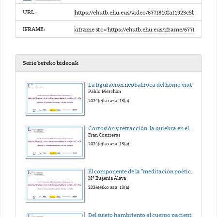
URL:
IFRAME:
Serie bereko bideoak
La figuración neobarroca del homo viator: exilio y desencanto en la poesía de José-Miguel Ullán
Pablo Merchán
2024(e)ko aza. 13(a)
Corrosión y retracción: la quiebra en el discurso de Antonio Gamoneda
Fran Contreras
2024(e)ko aza. 13(a)
El componente de la “meditación poética” en El holocausto de los huracanes (2010) de Jesús Hilario Tundidor
Mª Eugenia Álava
2024(e)ko aza. 13(a)
Del sujeto hambriento al cuerpo paciente: el relato de la memoria histórica personal y colectiva en Nanas para dormir desperdicios (2008) e Historia de una anatomía (2010), de Francisca Aguirre