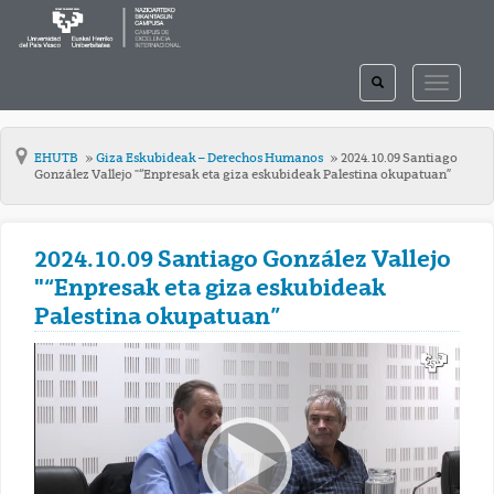
TOGGLE
TOGGLE
SEARCH
NAVIGAT
EHUTB
Giza Eskubideak – Derechos Humanos
2024.10.09 Santiago
González Vallejo "“Enpresak eta giza eskubideak Palestina okupatuan”
2024.10.09 Santiago González Vallejo
"“Enpresak eta giza eskubideak
Palestina okupatuan”