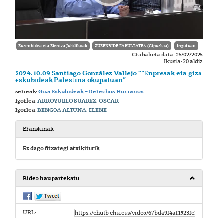
Zuzenbidea eta Zientza Juridikoak
ZUZENBIDE FAKULTATEA (Gipuzkoa)
Inguruan
Grabaketa data: 25/02/2025
Ikusia: 20 aldiz
2024.10.09 Santiago González Vallejo "“Enpresak eta giza
eskubideak Palestina okupatuan”
serieak:
Giza Eskubideak – Derechos Humanos
Igorlea:
ARROYUELO SUAREZ, OSCAR
Igorlea:
BENGOA ALTUNA, ELENE
Eranskinak
Ez dago fitxategi atxikiturik
Bideo hau partekatu
URL: