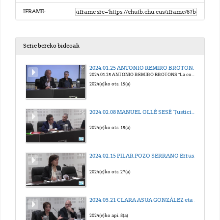
IFRAME:
Serie bereko bideoak
2024.01.25 ANTONIO REMIRO BROTONS "La comunidad internacional como publicidad engañosa"
2024.01.25 ANTONIO REMIRO BROTONS "La comunidad internacional como publicidad engañosa"
2024(e)ko ots. 15(a)
2024.02.08 MANUEL OLLÉ SESÉ "Justicia penal internacional y derechos humanos"
2024(e)ko ots. 15(a)
2024.02.15 PILAR POZO SERRANO Errusiako eta Ukrainako gerrako boluntarioak, mertzenarioak eta enpresa militar pribatuak
2024(e)ko ots. 27(a)
2024.03.21 CLARA ASUA GONZÁLEZ eta IÑIGO LAMARCA ITURBE "Giza eskubideak eta autonomia pribatua"
2024(e)ko api. 8(a)