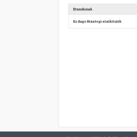
Eranskinak
Ez dago fitxategi atxikiturik