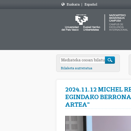
Euskara
|
Español
Bilaketa aurreratua
2024.11.12 MICHEL
EGINDAKO BERRONAR
ARTEA"