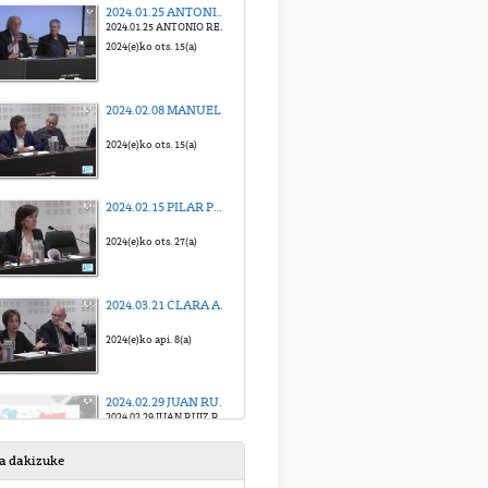
2024.01.25 ANTONIO REMIRO BROTONS "La comunidad internacional como publicidad engañosa"
2024.01.25 ANTONIO REMIRO BROTONS "La comunidad internacional como publicidad engañosa"
2024(e)ko ots. 15(a)
2024.02.08 MANUEL OLLÉ SESÉ "Justicia penal internacional y derechos humanos"
2024(e)ko ots. 15(a)
2024.02.15 PILAR POZO SERRANO Errusiako eta Ukrainako gerrako boluntarioak, mertzenarioak eta enpresa militar pribatuak
2024(e)ko ots. 27(a)
2024.03.21 CLARA ASUA GONZÁLEZ eta IÑIGO LAMARCA ITURBE "Giza eskubideak eta autonomia pribatua"
2024(e)ko api. 8(a)
2024.02.29 JUAN RUIZ RAMOS "El concepto de refugiado en la Unión Europea"
2024.02.29 JUAN RUIZ RAMOS "El concepto de refugiado en la Unión Europea"
2024(e)ko eka. 13(a)
sa dakizuke