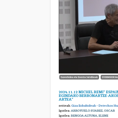
Zuzenbidea eta Zientza Juridikoak
ZUZENBIDE FA
2024.11.12 MICHEL REMI" ESP
EGINDAKO BERRONARTZE-AKORD
ARTEA"
serieak:
Giza Eskubideak – Derechos 
Igorlea:
ARROYUELO SUAREZ, OSCAR
Igorlea:
BENGOA ALTUNA, ELENE