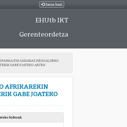
Saioa hasi
EHUtb IKT
Gerenteordetza
" ESPAINIA ETA SAHARAZ HEGOALDEKO
ERIK GABE JOATEKO ARTEA"
KO AFRIKAREKIN
RIK GABE JOATEKO
bereko bideoak