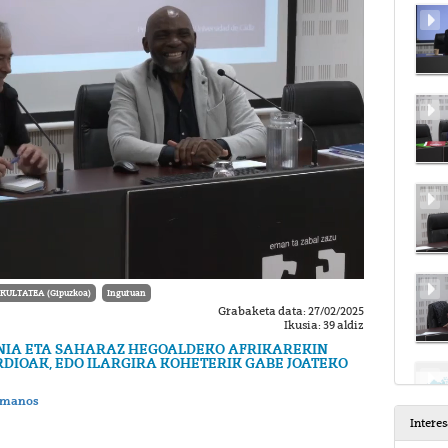
KULTATEA (Gipuzkoa)
Inguruan
Grabaketa data: 27/02/2025
Ikusia: 39 aldiz
AINIA ETA SAHARAZ HEGOALDEKO AFRIKAREKIN
IOAK, EDO ILARGIRA KOHETERIK GABE JOATEKO
Humanos
Intere