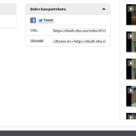
Bideo hau partekatu
URL:
IFRAME: