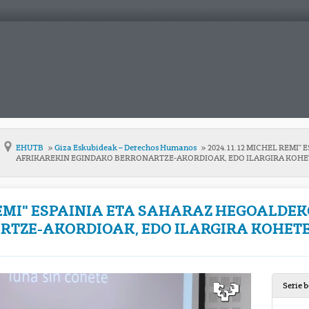
EHUTB
Giza Eskubideak – Derechos Humanos
2024.11.12 MICHEL REMI
AFRIKAREKIN EGINDAKO BERRONARTZE-AKORDIOAK, EDO ILARGIRA KOHET
 REMI" ESPAINIA ETA SAHARAZ HEGOALDE
TZE-AKORDIOAK, EDO ILARGIRA KOHETE
Serie 