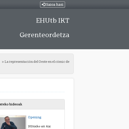
Saioa hasi
EHUtb IKT
Gerenteordetza
t
La representación del Oeste en el cómic de
bereko bideoak
Opening
2025(e)ko urr. 6(a)