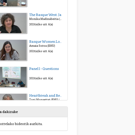
The Basque West: Jaialdi
Monika Madinabeitia (Mondragon U. / Etxepare I.)
2025(e)ko urr. 6(a)
Basque Women Looking at the American West: Atypical Fanzines of the Typical Story
Amaia Soroa (EHU)
2025(e)ko urr. 6(a)
Panel I - Questions
2025(e)ko urr. 6(a)
Heartbreak and Redemption: Lucinda Williams’ West
Toni Monserrat (EHU / U. I. Balears)
2025(e)ko urr. 6(a)
sa dakizuke
A Glance to the American West in Bruce Springsteen and The Killer’s Songs
orrelako bideorik aurkitu.
Soraya Alonso (EHU)
2025(e)ko urr. 6(a)