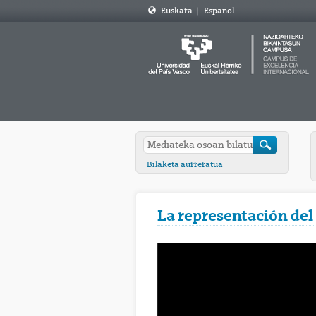
Euskara
|
Español
Bilaketa aurreratua
La representación del