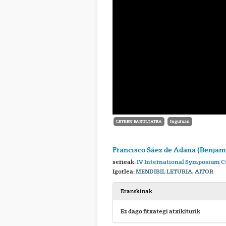
LETREN FAKULTATEA
Inguruan
Francisco Sáez de Adana (Benjami
serieak:
IV International Symposium Cu
Igorlea:
MENDIBIL LETURIA, AITOR
Eranskinak
Ez dago fitxategi atxikiturik