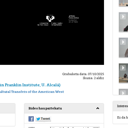
Grabaketa data: 07/10/2025
Ikusia: 2 aldiz
n Franklin Institute, U. Alcalá)
ltural Transfers of the American West
Intere
Bideo hau partekatu
Ez da h