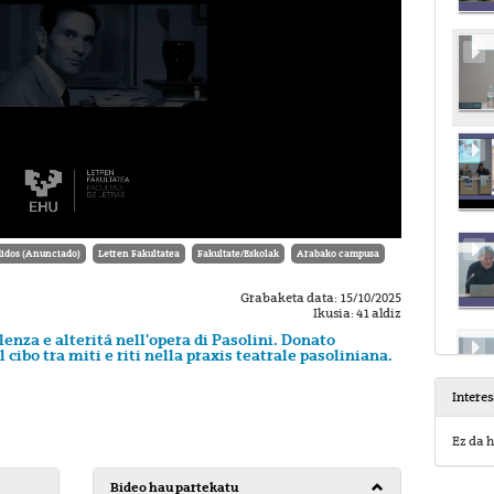
idos (Anunciado)
Letren Fakultatea
Fakultate/Eskolak
Arabako campusa
Grabaketa data: 15/10/2025
Ikusia: 41 aldiz
nza e alteritá nell'opera di Pasolini. Donato
 cibo tra miti e riti nella praxis teatrale pasoliniana.
Intere
Ez da h
Bideo hau partekatu