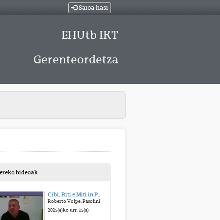
Saioa hasi
EHUtb IKT
Gerenteordetza
bereko bideoak
Cibi, Riti e Miti in Pasolini
Roberto Volpe: Pasolini e la dieta mediterranea. Marco Salvadori: Introduzione di apertura del convegno. Rino Caputo: Il mito di Dante in Pasolini.
2025(e)ko urr. 15(a)