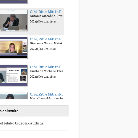
Cibi, Riti e Miti in Pasolini
Antonia Giacobbe: Unità, ambivalenza e alteritá nell'opera di Pasolini. Donato Santeramo: Il teatro necessario. Il cibo tra miti e riti nella praxis teatrale pasoliniana.
2025(e)ko urr. 15(a)
Cibi, Riti e Miti in Pasolini
Giovanna Nocco: Materia e identità: la lingua come rito della metamorfosi in Petrolio. Roberto Chiesi: Il rituale del cannibalismo in Medea. Angelo Favaro: Quando il cibo uccide.
2025(e)ko urr. 15(a)
Cibi, Riti e Miti in Pasolini
Fausto de Michelle: Cresciuti a pane e logos: il motivo del cibo come linguaggio culturale in Pasolini. Fiammetta D'Angelo: Il paradigma dell oltre nei dintorni del 68.
2025(e)ko urr. 16(a)
Cibi, Riti e Miti in Pasolini
Maria Laura Marinaccio: La società che divora. Joseba Lopezortega: Un siglo de azucenas. Giovanni La Rosa: Dal miracolo al banchetto.
2025(e)ko urr. 16(a)
sa dakizuke
Cibi, Riti e Miti in Pasolini
orrelako bideorik aurkitu.
Chiara D'Anna: Pasolini in Brasile, tra nuove tendenze e vecchie abitudini. Maura Locantore: Affamati di vita: Pasolini e l'epos delle borgate.
2025(e)ko urr. 16(a)