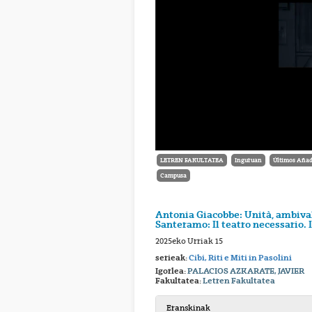
LETREN FAKULTATEA
Inguruan
Últimos Añad
Campusa
Antonia Giacobbe: Unità, ambivale
Santeramo: Il teatro necessario. Il
2025eko Urriak 15
serieak:
Cibi, Riti e Miti in Pasolini
Igorlea:
PALACIOS AZKARATE, JAVIER
Fakultatea:
Letren Fakultatea
Eranskinak