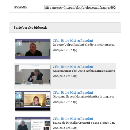
IFRAME:
Serie bereko bideoak
Cibi, Riti e Miti in Pasolini
Roberto Volpe: Pasolini e la dieta mediterranea. Marco Salvadori: Introduzione di apertura del convegno. Rino Caputo: Il mito di Dante in Pasolini.
2025(e)ko urr. 15(a)
Cibi, Riti e Miti in Pasolini
Antonia Giacobbe: Unità, ambivalenza e alteritá nell'opera di Pasolini. Donato Santeramo: Il teatro necessario. Il cibo tra miti e riti nella praxis teatrale pasoliniana.
2025(e)ko urr. 15(a)
Cibi, Riti e Miti in Pasolini
Giovanna Nocco: Materia e identità: la lingua come rito della metamorfosi in Petrolio. Roberto Chiesi: Il rituale del cannibalismo in Medea. Angelo Favaro: Quando il cibo uccide.
2025(e)ko urr. 15(a)
Cibi, Riti e Miti in Pasolini
Fausto de Michelle: Cresciuti a pane e logos: il motivo del cibo come linguaggio culturale in Pasolini. Fiammetta D'Angelo: Il paradigma dell oltre nei dintorni del 68.
2025(e)ko urr. 16(a)