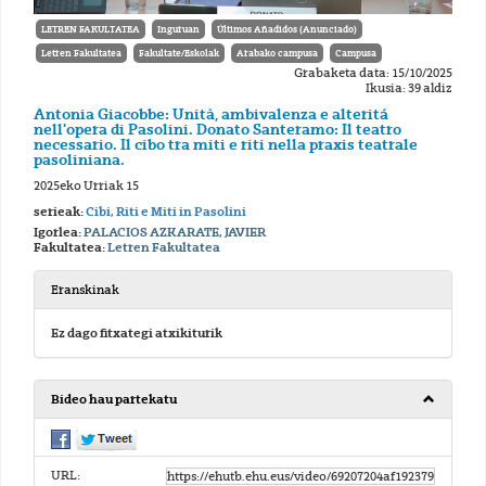
LETREN FAKULTATEA
Inguruan
Últimos Añadidos (Anunciado)
Letren Fakultatea
Fakultate/Eskolak
Arabako campusa
Campusa
Grabaketa data: 15/10/2025
Ikusia: 39 aldiz
Antonia Giacobbe: Unità, ambivalenza e alteritá
nell'opera di Pasolini. Donato Santeramo: Il teatro
necessario. Il cibo tra miti e riti nella praxis teatrale
pasoliniana.
2025eko Urriak 15
serieak:
Cibi, Riti e Miti in Pasolini
Igorlea:
PALACIOS AZKARATE, JAVIER
Fakultatea:
Letren Fakultatea
Eranskinak
Ez dago fitxategi atxikiturik
Bideo hau partekatu
URL: