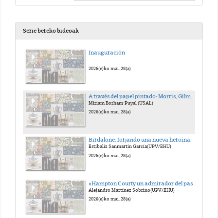
Serie bereko bideoak
Inauguración
2026(e)ko mai. 28(a)
A través del papel pintado: Morris, Gilmany KehindeWiley
Miriam Borham-Puyal (USAL)
2026(e)ko mai. 28(a)
Birdalone: forjando una nueva heroína.
Estíbaliz Sanmartín García(UPV/EHU)
2026(e)ko mai. 28(a)
«Hampton Courty un admirador del pasado», cuando los símbolos cambian de significado.
Alejandro Martínez Sobrino(UPV/EHU)
2026(e)ko mai. 28(a)