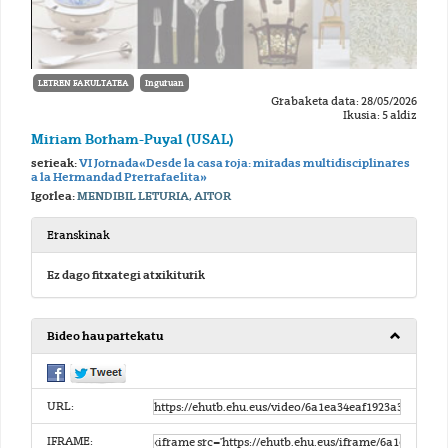
LETREN FAKULTATEA
Inguruan
Grabaketa data: 28/05/2026
Ikusia: 5 aldiz
Miriam Borham-Puyal (USAL)
serieak:
VI Jornada«Desde la casa roja: miradas multidisciplinares
a la Hermandad Prerrafaelita»
Igorlea:
MENDIBIL LETURIA, AITOR
Eranskinak
Ez dago fitxategi atxikiturik
Bideo hau partekatu
URL:
IFRAME: