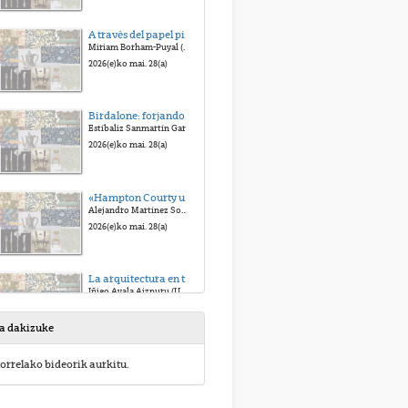
A través del papel pintado: Morris, Gilmany KehindeWiley
Miriam Borham-Puyal (USAL)
2026(e)ko mai. 28(a)
Birdalone: forjando una nueva heroína.
Estíbaliz Sanmartín García(UPV/EHU)
2026(e)ko mai. 28(a)
«Hampton Courty un admirador del pasado», cuando los símbolos cambian de significado.
Alejandro Martínez Sobrino(UPV/EHU)
2026(e)ko mai. 28(a)
La arquitectura en torno a la Hermandad. El arte gótico en el siglo XIX: conservación, restauración e invención.
Iñigo Ayala Aizpuru (UNIR)
2026(e)ko mai. 28(a)
sa dakizuke
Vestir el arte: ideario prerrafaelita y reforma del traje femenino.
orrelako bideorik aurkitu.
Laura Jiménez Izquierdo (Museo del Traje)
2026(e)ko mai. 28(a)