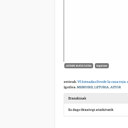
LETREN FAKULTATEA
Inguruan
serieak:
VI Jornada«Desde la casa roja:
Igorlea:
MENDIBIL LETURIA, AITOR
Eranskinak
Ez dago fitxategi atxikiturik