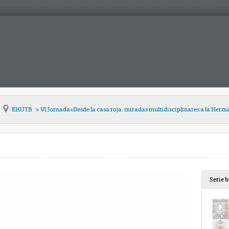
EHUTB
VI Jornada«Desde la casa roja: miradas multidisciplinares a la Her
Serie 