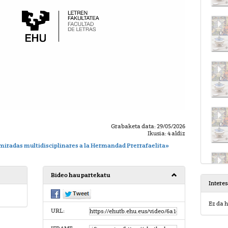
Grabaketa data: 29/05/2026
Ikusia: 4 aldiz
 miradas multidisciplinares a la Hermandad Prerrafaelita»
Bideo hau partekatu
Intere
Ez da h
URL: