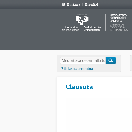
Euskara
|
Español
Bilaketa aurreratua
Clausura