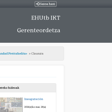
Saioa hasi
EHUtb IKT
Gerenteordetza
mandad Prerrafaelita»
Clausura
bereko bideoak
Inauguración
2026(e)ko mai. 28(a)