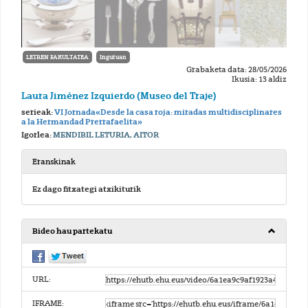
LETREN FAKULTATEA
Inguruan
Grabaketa data: 28/05/2026
Ikusia: 13 aldiz
Laura Jiménez Izquierdo (Museo del Traje)
serieak:
VI Jornada«Desde la casa roja: miradas multidisciplinares
a la Hermandad Prerrafaelita»
Igorlea:
MENDIBIL LETURIA, AITOR
Eranskinak
Ez dago fitxategi atxikiturik
Bideo hau partekatu
URL:
IFRAME: