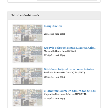
Serie bereko bideoak
Inauguración
2026(e)ko mai. 28(a)
A través del papel pintado: Morris, Gilmany KehindeWiley
Miriam Borham-Puyal (USAL)
2026(e)ko mai. 28(a)
Birdalone: forjando una nueva heroína.
Estíbaliz Sanmartín García(UPV/EHU)
2026(e)ko mai. 28(a)
«Hampton Courty un admirador del pasado», cuando los símbolos cambian de significado.
Alejandro Martínez Sobrino(UPV/EHU)
2026(e)ko mai. 28(a)