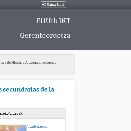
Saioa hasi
EHUtb IKT
Gerenteordetza
anza de Historia Antigua en escuelas
s secundarias de la
bereko bideoak
Aurkezpena