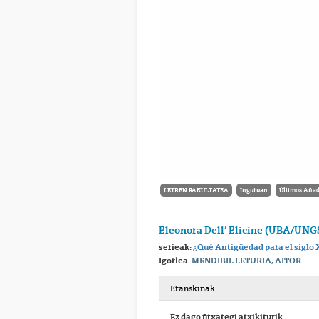
LETREN FAKULTATEA
Inguruan
Últimos Añad
Eleonora Dell’ Elicine (UBA/UN
serieak:
¿Qué Antigüedad para el siglo 
Igorlea:
MENDIBIL LETURIA, AITOR
Eranskinak
Ez dago fitxategi atxikiturik