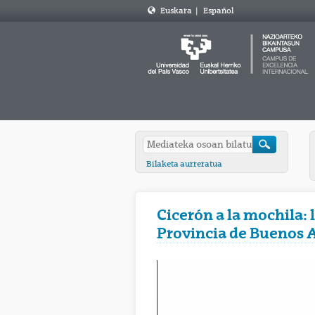
Euskara
|
Español
Bilaketa aurreratua
Cicerón a la mochila: 
Provincia de Buenos 