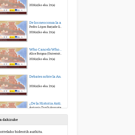
2026(e)ko eka. 25(a)
De los neoconsa la alt-right. La defensa de la Civilización Occidental
Pedro López Barjade Quiroga (USC)
2026(e)ko eka. 25(a)
Who Cancels Whom?A Transatlantic Misunderstanding
Alice Borgna (Universitàdel PiemonteOrientale)
2026(e)ko eka. 25(a)
Debates sobre la Antigüedad, civilización y política I - Debate
2026(e)ko eka. 25(a)
¿De la Historia Antigua tradicional a la Historia Antigua global? Qué Historia Antigua para el siglo XXI
Antonio Duplá Ansuategui (UPV/EHU)
2026(e)ko eka. 25(a)
sa dakizuke
Debates sobre Antigüedad, civilización y política II - Debate
orrelako bideorik aurkitu.