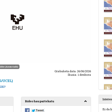
idos (Anunciado)
Grabaketa data: 26/06/2026
Ikusia: 1 denbora
GS/UCEL)
XXI?
Intere
Bideo hau partekatu
Ez da h