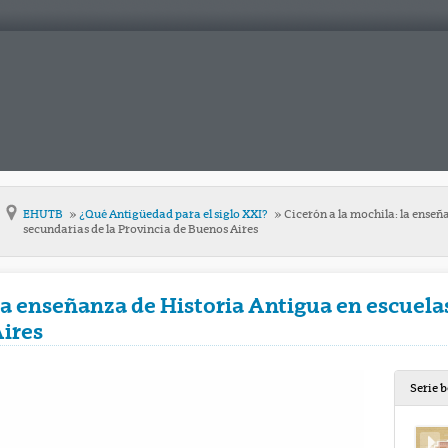
EHUTB
¿Qué Antigüedad para el siglo XXI?
Cicerón a la mochila: la enseñ
secundarias de la Provincia de Buenos Aires
la enseñanza de Historia Antigua en escuela
Aires
Serie 