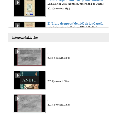
Estudio Diplomático del primer libro de rentas en la iglesia de Oviedo (1451-1456)
Ldo. Nestor Vigil Montes (Universidad de Oviedo)
2011(e)ko eka. 23(a)
El "Libro de Apeos" de 1460 de los Capellanes del Número de la Catedral de Burgos.
Lda. Teresa Angulo Fuertes (UNED,Madrid)
2011(e)ko eka. 23(a)
Interesa dakizuke
Los libros de las Declaratorias de Toledo.
Lda. Mª Esperanza Simón Valencia (UNED, Madrid)
.
2011(e)ko eka. 23(a)
2013(e)ko aza. 28(a)
El "Libro Mudéjar" de la abadía de Santa Ana del Císter.
Dra. Alicia Marchant (Universidad de Málaga)
.
2011(e)ko eka. 23(a)
2015(e)ko urr. 30(a)
La memoria de la ciudad: Libros de Actas.
Dra. Amparo Moreno Trujillo y Dra. Mª José Osorio Pérez (Universidad de Granada)
.
2011(e)ko eka. 23(a)
2013(e)ko aza. 28(a)