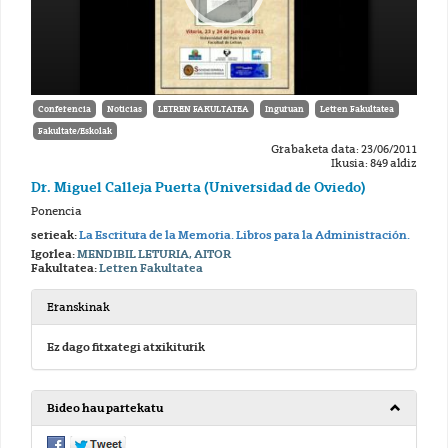
Conferencia
Noticias
LETREN FAKULTATEA
Inguruan
Letren Fakultatea
Fakultate/Eskolak
Grabaketa data: 23/06/2011
Ikusia: 849 aldiz
Dr. Miguel Calleja Puerta (Universidad de Oviedo)
Ponencia
serieak:
La Escritura de la Memoria. Libros para la Administración.
Igorlea:
MENDIBIL LETURIA, AITOR
Fakultatea:
Letren Fakultatea
Eranskinak
Ez dago fitxategi atxikiturik
Bideo hau partekatu