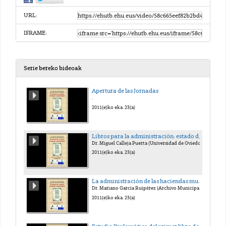
URL:
IFRAME:
Serie bereko bideoak
Apertura de las Jornadas
.
2011(e)ko eka. 23(a)
Libros para la administración: estado de la investigación y perspectivas de futuro.
Dr. Miguel Calleja Puerta (Universidad de Oviedo)
2011(e)ko eka. 23(a)
La administración de las haciendas municipales en la Corona de Castilla en el Antiguo Régimen. Estudio archivístico en sus libros registro
Dr. Mariano García Ruipérez (Archivo Municipal de Toledo)
2011(e)ko eka. 23(a)