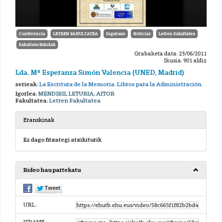
Conferencia
LETREN FAKULTATEA
Inguruan
Noticias
Letren Fakultatea
Fakultate/Eskolak
Grabaketa data: 23/06/2011
Ikusia: 901 aldiz
Lda. Mª Esperanza Simón Valencia (UNED, Madrid)
serieak:
La Escritura de la Memoria. Libros para la Administración.
Igorlea:
MENDIBIL LETURIA, AITOR
Fakultatea:
Letren Fakultatea
Eranskinak
Ez dago fitxategi atxikiturik
Bideo hau partekatu
URL: