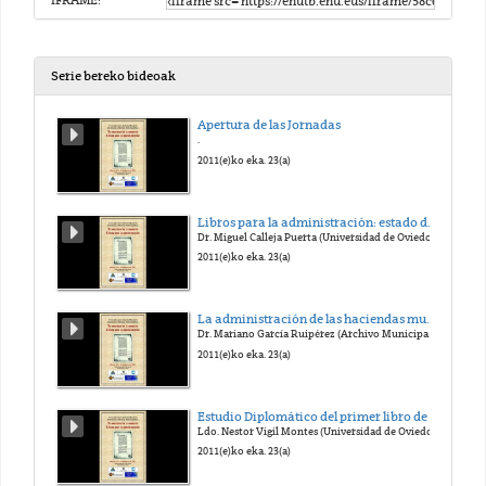
IFRAME:
Serie bereko bideoak
Apertura de las Jornadas
.
2011(e)ko eka. 23(a)
Libros para la administración: estado de la investigación y perspectivas de futuro.
Dr. Miguel Calleja Puerta (Universidad de Oviedo)
2011(e)ko eka. 23(a)
La administración de las haciendas municipales en la Corona de Castilla en el Antiguo Régimen. Estudio archivístico en sus libros registro
Dr. Mariano García Ruipérez (Archivo Municipal de Toledo)
2011(e)ko eka. 23(a)
Estudio Diplomático del primer libro de rentas en la iglesia de Oviedo (1451-1456)
Ldo. Nestor Vigil Montes (Universidad de Oviedo)
2011(e)ko eka. 23(a)