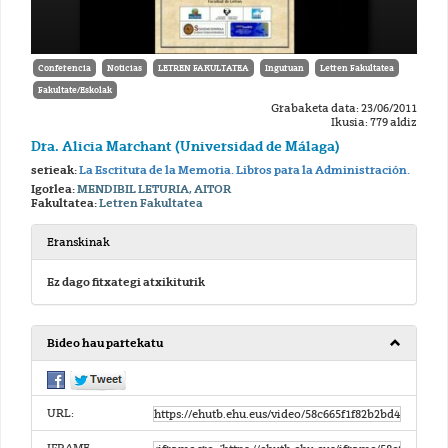
Conferencia
Noticias
LETREN FAKULTATEA
Inguruan
Letren Fakultatea
Fakultate/Eskolak
Grabaketa data: 23/06/2011
Ikusia: 779 aldiz
Dra. Alicia Marchant (Universidad de Málaga)
serieak:
La Escritura de la Memoria. Libros para la Administración.
Igorlea:
MENDIBIL LETURIA, AITOR
Fakultatea:
Letren Fakultatea
Eranskinak
Ez dago fitxategi atxikiturik
Bideo hau partekatu
URL: