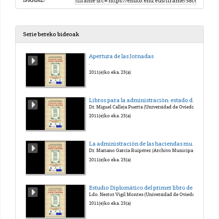
IFRAME:
Serie bereko bideoak
Apertura de las Jornadas
.
2011(e)ko eka. 23(a)
Libros para la administración: estado de la investigación y perspectivas de futuro.
Dr. Miguel Calleja Puerta (Universidad de Oviedo)
2011(e)ko eka. 23(a)
La administración de las haciendas municipales en la Corona de Castilla en el Antiguo Régimen. Estudio archivístico en sus libros registro
Dr. Mariano García Ruipérez (Archivo Municipal de Toledo)
2011(e)ko eka. 23(a)
Estudio Diplomático del primer libro de rentas en la iglesia de Oviedo (1451-1456)
Ldo. Nestor Vigil Montes (Universidad de Oviedo)
2011(e)ko eka. 23(a)