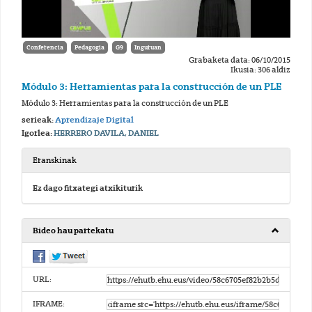
Conferencia
Pedagogia
G9
Inguruan
Grabaketa data: 06/10/2015
Ikusia: 306 aldiz
Módulo 3: Herramientas para la construcción de un PLE
Módulo 3: Herramientas para la construcción de un PLE
serieak:
Aprendizaje Digital
Igorlea:
HERRERO DAVILA, DANIEL
Eranskinak
Ez dago fitxategi atxikiturik
Bideo hau partekatu
URL:
IFRAME: