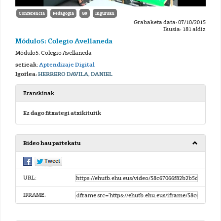
Conferencia
Pedagogia
G9
Inguruan
Grabaketa data: 07/10/2015
Ikusia: 181 aldiz
Módulo5: Colegio Avellaneda
Módulo5: Colegio Avellaneda
serieak:
Aprendizaje Digital
Igorlea:
HERRERO DAVILA, DANIEL
Eranskinak
Ez dago fitxategi atxikiturik
Bideo hau partekatu
URL:
IFRAME: