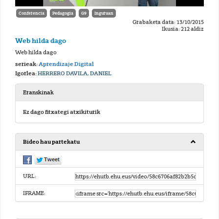
Conferencia
Pedagogia
G9
Inguruan
Grabaketa data: 13/10/2015
Ikusia: 212 aldiz
Web hilda dago
Web hilda dago
serieak:
Aprendizaje Digital
Igorlea:
HERRERO DAVILA, DANIEL
Eranskinak
Ez dago fitxategi atxikiturik
Bideo hau partekatu
URL:
IFRAME: