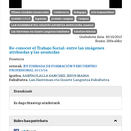
Últimos Añadidos (Anunciado)
Conferencia
Pedagogia
Arlo humanistikoa
Arabako I.I.S.I.G
Inguruan
Arabako campusa
Campusa
LAN HARREMAN ETA GIZARTE LANGINTZA FAKULTATEA (Gasteiz)
Lan Harreman eta Gizarte Langintza Fakultatea
Fakultate/Eskolak
Grabaketa data: 30/10/2015
Ikusia: 2004 aldiz
Re-conocer el Trabajo Social: entre las imágenes
atribuidas y las asumidas
Ponencia
serieak:
XV JORNADA DE FORMACIÓN Y ENCUENTRO
PROFESIONAL 2015/16
Igorlea:
SANTAOLALLA SANCHEZ, JESUS MARIA
Fakultatea:
Lan Harreman eta Gizarte Langintza Fakultatea
Eranskinak
Ez dago fitxategi atxikiturik
Bideo hau partekatu