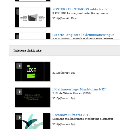
POSTERS CIENTIFICOS sobre las definiciones del trabajo social
3. POSTER. La maquinaria del trabajo social
2015(e)ko urr. 30(a)
Gizarte Langintzako definizionen inguruko POSTER ZIENTIFIKOAK
4. POSTERRA. Zergatik ez duzu gizarte langintza baloratzen?
2015(e)ko urr. 30(a)
Interesa dakizuke
POSTERS CIENTIFICOS sobre las definiciones del trabajo social
DEBATE. PREGUNTAS
2015(e)ko urr. 30(a)
2010(e)ko uzt. 6(a)
MARIBEL MARTIN ESTALAYO
II Certamen Lego Mindstorms NXT
Re-conocer el Trabajo Social: entre las imágenes atribuidas y las asumidas
E.U.I. de Vitoria-Gasteiz (2010)
2015(e)ko urr. 30(a)
2010(e)ko uzt. 6(a)
Creanova Biltzarra 2011
Sormena eta Ikaskuntza: etorkizuna diseinatuz
2011(e)ko aza. 2(a)