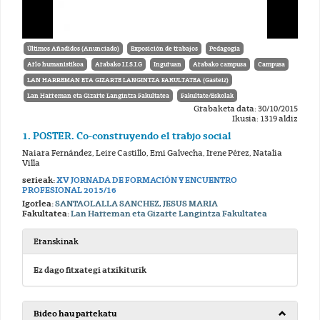
Últimos Añadidos (Anunciado)
Exposición de trabajos
Pedagogia
Arlo humanistikoa
Arabako I.I.S.I.G
Inguruan
Arabako campusa
Campusa
LAN HARREMAN ETA GIZARTE LANGINTZA FAKULTATEA (Gasteiz)
Lan Harreman eta Gizarte Langintza Fakultatea
Fakultate/Eskolak
Grabaketa data: 30/10/2015
Ikusia: 1319 aldiz
1. POSTER. Co-construyendo el trabjo social
Naiara Fernández, Leire Castillo, Emi Galvecha, Irene Pérez, Natalia
Villa
serieak:
XV JORNADA DE FORMACIÓN Y ENCUENTRO
PROFESIONAL 2015/16
Igorlea:
SANTAOLALLA SANCHEZ, JESUS MARIA
Fakultatea:
Lan Harreman eta Gizarte Langintza Fakultatea
Eranskinak
Ez dago fitxategi atxikiturik
Bideo hau partekatu