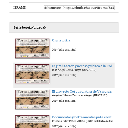
IFRAME:
Serie bereko bideoak
Ongietorria
2017(e)ko aza. 13(a)
Digitalización y acceso público a la Colección de Fuentes Documentales Medievales del País Vasco
José Ángel Lema Pueyo (UPV/EHU)
2017(e)ko aza. 13(a)
El proyecto Corpus on-line de Vasconia
Ángeles Líbano Zumalacarregui (UPV/EHU)
2017(e)ko aza. 13(a)
Documentos y herramientas para el estudio del Archivo Secreto Vaticano
Cristina Jular Pérez-Alfaro (CSIC-Instituto de Historia, CCHH)
2017(e)ko aza. 13(a)