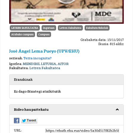
LETREN FAKULTATEA
Inguruan
Letren Fakultatea
Fakultate/Eskolak
Arabako campusa
Campusa
Grabaketa data: 13/11/2017
Ikusia: 815 aldiz
José Ángel Lema Pueyo (UPV/EHU)
serieak:
Terra incognita?
Igorlea:
MENDIBIL LETURIA, AITOR
Fakultatea:
Letren Fakultatea
Eranskinak
Ez dago fitxategi atxikiturik
Bideo hau partekatu
URL: