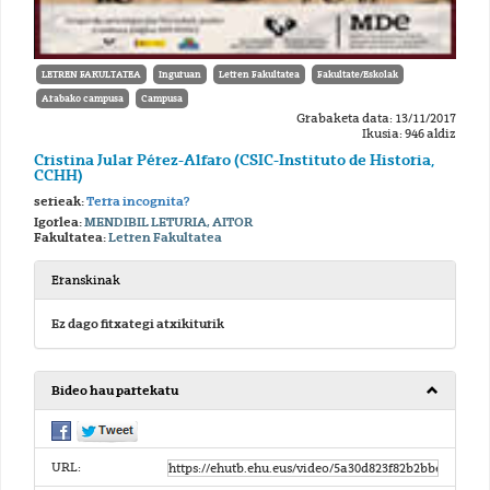
LETREN FAKULTATEA
Inguruan
Letren Fakultatea
Fakultate/Eskolak
Arabako campusa
Campusa
Grabaketa data: 13/11/2017
Ikusia: 946 aldiz
Cristina Jular Pérez-Alfaro (CSIC-Instituto de Historia,
CCHH)
serieak:
Terra incognita?
Igorlea:
MENDIBIL LETURIA, AITOR
Fakultatea:
Letren Fakultatea
Eranskinak
Ez dago fitxategi atxikiturik
Bideo hau partekatu
URL: