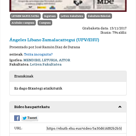
LETREN FAKULTATEA
Inguruan
Letren Fakultatea
Fakultate/Eskolak
Arabako campusa
Campusa
Grabaketa data: 13/11/2017
Ikusia: 794 aldiz
Ángeles Líbano Zumalacarregui (UPV/EHU)
Presentado por José Ramón Díaz de Durana
serieak:
Terra incognita?
Igorlea:
MENDIBIL LETURIA, AITOR
Fakultatea:
Letren Fakultatea
Eranskinak
Ez dago fitxategi atxikiturik
Bideo hau partekatu
URL: