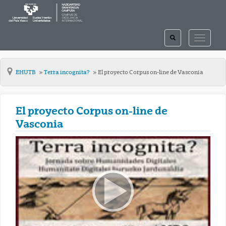
TOGGLE
TOGGLE
SEARCH
NAVIGAT
EHUTB
Terra incognita?
El proyecto Corpus on-line de Vasconia
El proyecto Corpus on-line de
Vasconia