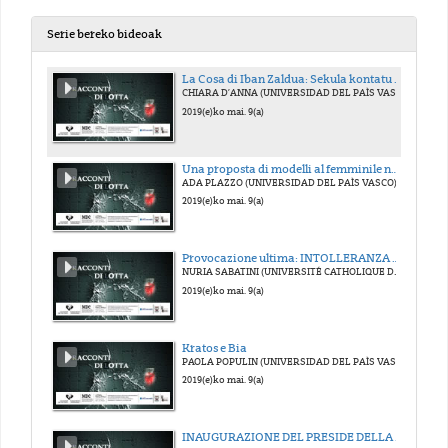
Serie bereko bideoak
La Cosa di Iban Zaldua: Sekula kontatu behar eznizkizun gauzak
CHIARA D’ANNA (UNIVERSIDAD DEL PAÌS VASCO)
2019(e)ko mai. 9(a)
Una proposta di modelli al femminile nell'editoria pedagogica
ADA PLAZZO (UNIVERSIDAD DEL PAÌS VASCO)
2019(e)ko mai. 9(a)
Provocazione ultima: INTOLLERANZA 1960 di Luigi Nono
NURIA SABATINI (UNIVERSITÉ CATHOLIQUE DE LOUVAIN)
2019(e)ko mai. 9(a)
Kratos e Bia
PAOLA POPULIN (UNIVERSIDAD DEL PAÌS VASCO)
2019(e)ko mai. 9(a)
INAUGURAZIONE DEL PRESIDE DELLA FACOLTÀ DI LETTERE, IÑAKI BAZÁN