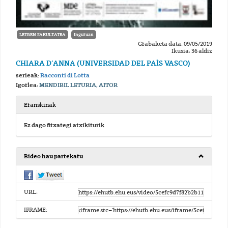
LETREN FAKULTATEA
Inguruan
Grabaketa data: 09/05/2019
Ikusia: 36 aldiz
CHIARA D’ANNA (UNIVERSIDAD DEL PAÌS VASCO)
serieak:
Racconti di Lotta
Igorlea:
MENDIBIL LETURIA, AITOR
Eranskinak
Ez dago fitxategi atxikiturik
Bideo hau partekatu
URL:
IFRAME: