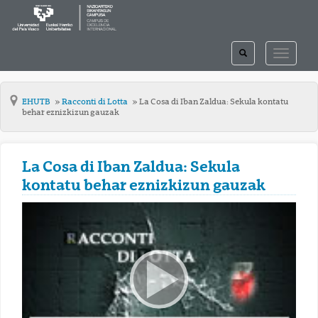
TOGGLE
TOGGLE
SEARCH
NAVIGAT
EHUTB
Racconti di Lotta
La Cosa di Iban Zaldua: Sekula kontatu
behar eznizkizun gauzak
La Cosa di Iban Zaldua: Sekula
kontatu behar eznizkizun gauzak