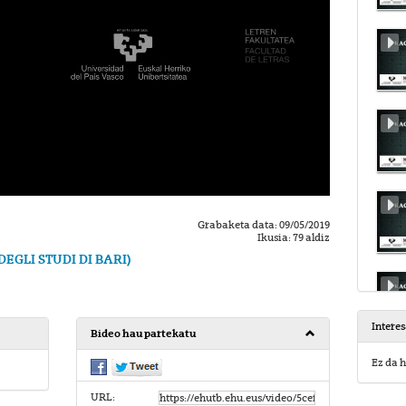
Grabaketa data: 09/05/2019
Ikusia: 79 aldiz
EGLI STUDI DI BARI)
Intere
Bideo hau partekatu
Ez da h
URL: