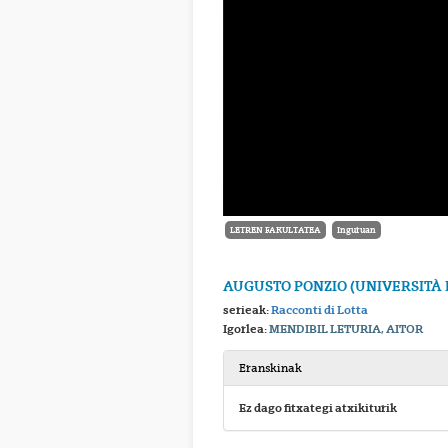
LETREN FAKULTATEA
Inguruan
AUGUSTO PONZIO (UNIVERSITÀ D
serieak:
Racconti di Lotta
Igorlea:
MENDIBIL LETURIA, AITOR
Eranskinak
Ez dago fitxategi atxikiturik