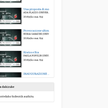
Una proposta di modelli al femminile nell'editoria pedagogica
ADA PLAZZO (UNIVERSIDAD DEL PAÌS VASCO)
2019(e)ko mai. 9(a)
Provocazione ultima: INTOLLERANZA 1960 di Luigi Nono
NURIA SABATINI (UNIVERSITÉ CATHOLIQUE DE LOUVAIN)
2019(e)ko mai. 9(a)
Kratos e Bia
PAOLA POPULIN (UNIVERSIDAD DEL PAÌS VASCO)
2019(e)ko mai. 9(a)
INAUGURAZIONE DEL PRESIDE DELLA FACOLTÀ DI LETTERE, IÑAKI BAZÁN
2019(e)ko mai. 9(a)
sa dakizuke
Come raccontare la lotta: il giornalismo come genere narrativo transmediale e strumento patemico
orrelako bideorik aurkitu.
COSTANTINOMAEDER (UNIVERSITÉ CATHOLIQUE DE LOUVAIN)
2019(e)ko mai. 9(a)