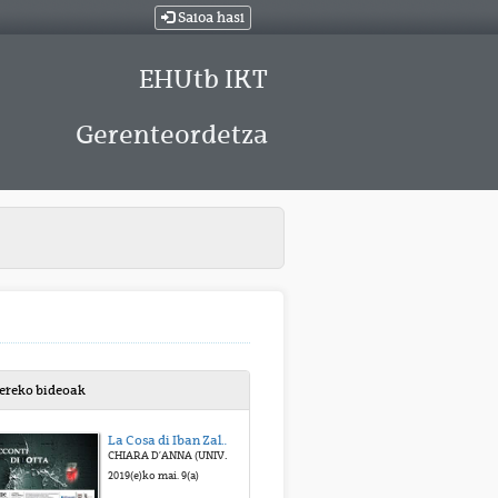
Saioa hasi
EHUtb IKT
Gerenteordetza
bereko bideoak
La Cosa di Iban Zaldua: Sekula kontatu behar eznizkizun gauzak
CHIARA D’ANNA (UNIVERSIDAD DEL PAÌS VASCO)
2019(e)ko mai. 9(a)