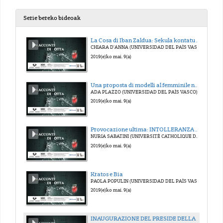
Serie bereko bideoak
La Cosa di Iban Zaldua: Sekula kontatu behar eznizkizun gauzak
CHIARA D’ANNA (UNIVERSIDAD DEL PAÌS VASCO)
2019(e)ko mai. 9(a)
Una proposta di modelli al femminile nell'editoria pedagogica
ADA PLAZZO (UNIVERSIDAD DEL PAÌS VASCO)
2019(e)ko mai. 9(a)
Provocazione ultima: INTOLLERANZA 1960 di Luigi Nono
NURIA SABATINI (UNIVERSITÉ CATHOLIQUE DE LOUVAIN)
2019(e)ko mai. 9(a)
Kratos e Bia
PAOLA POPULIN (UNIVERSIDAD DEL PAÌS VASCO)
2019(e)ko mai. 9(a)
INAUGURAZIONE DEL PRESIDE DELLA FACOLTÀ DI LETTERE, IÑAKI BAZÁN