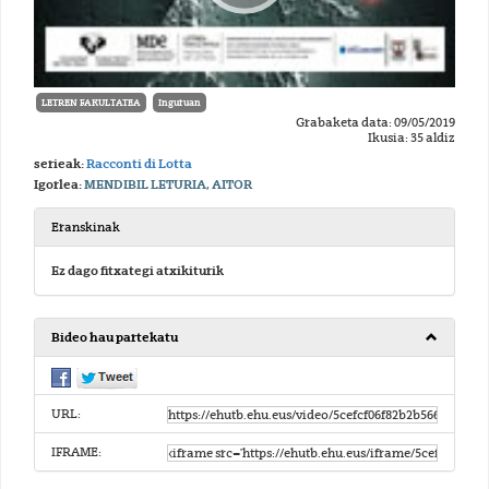
LETREN FAKULTATEA
Inguruan
Grabaketa data: 09/05/2019
Ikusia: 35 aldiz
serieak:
Racconti di Lotta
Igorlea:
MENDIBIL LETURIA, AITOR
Eranskinak
Ez dago fitxategi atxikiturik
Bideo hau partekatu
URL:
IFRAME: