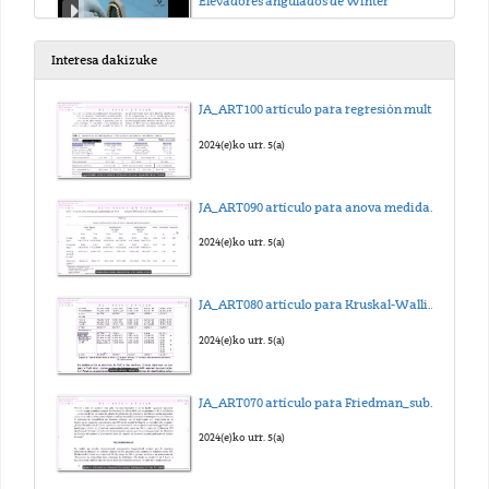
Elevadores angulados de Winter
2020(e)ko urr. 14(a)
Interesa dakizuke
Forceps para exodoncias en el maxilar superior
JA_ART100 artículo para regresión multilineal_sub_eus
2020(e)ko urr. 14(a)
2024(e)ko urr. 5(a)
Forceps para extracciones en el maxilar inferior
JA_ART090 artículo para anova medidas repetidas_sub_eus
2020(e)ko urr. 14(a)
2024(e)ko urr. 5(a)
Exodoncia de incisivos superiores
JA_ART080 artículo para Kruskal-Wallis_sub_eus
2020(e)ko urr. 14(a)
2024(e)ko urr. 5(a)
Exodoncia de caninos superiores
JA_ART070 artículo para Friedman_sub_eus
2020(e)ko urr. 14(a)
2024(e)ko urr. 5(a)