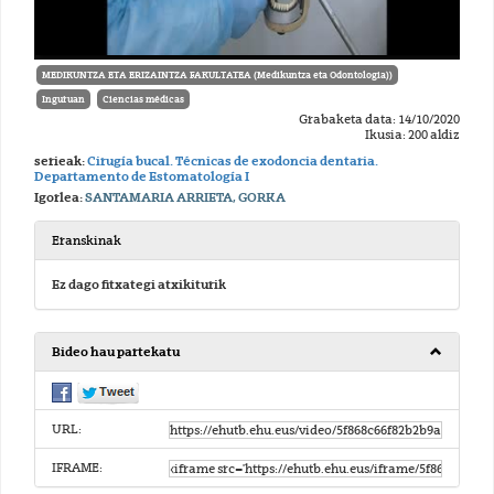
MEDIKUNTZA ETA ERIZAINTZA FAKULTATEA (Medikuntza eta Odontologia))
Inguruan
Ciencias médicas
Grabaketa data: 14/10/2020
Ikusia: 200 aldiz
serieak:
Cirugía bucal. Técnicas de exodoncia dentaria.
Departamento de Estomatología I
Igorlea:
SANTAMARIA ARRIETA, GORKA
Eranskinak
Ez dago fitxategi atxikiturik
Bideo hau partekatu
URL:
IFRAME: