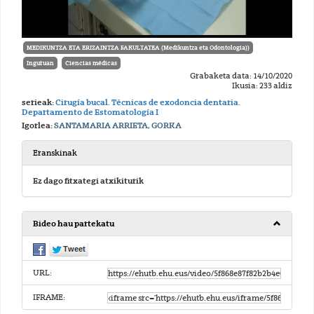
MEDIKUNTZA ETA ERIZAINTZA FAKULTATEA (Medikuntza eta Odontologia))
Inguruan
Ciencias médicas
Grabaketa data: 14/10/2020
Ikusia: 233 aldiz
serieak:
Cirugía bucal. Técnicas de exodoncia dentaria.
Departamento de Estomatología I
Igorlea:
SANTAMARIA ARRIETA, GORKA
Eranskinak
Ez dago fitxategi atxikiturik
Bideo hau partekatu
URL:
IFRAME: