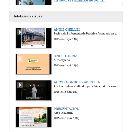
Elevadores angulados de Winter
2020(e)ko urr. 14(a)
Interesa dakizuke
Forceps para exodoncias en el maxilar superior
ANNIE CHELLEL
Sesión de Enfermería de Práctica Avanzada en el Reino Unido
2020(e)ko urr. 14(a)
2013(e)ko api. 17(a)
Forceps para extracciones en el maxilar inferior
ONGIETORRIA
Aurkezpena
2020(e)ko urr. 14(a)
2015(e)ko api. 17(a)
Exodoncia de incisivos superiores
AHOTSA ONDO ERABILTZEA
Ahotsa ondo erabiltzeko jarraibide batzuk ematen dituen bideoa.
2020(e)ko urr. 14(a)
2015(e)ko eka. 1(a)
Exodoncia de caninos superiores
PRESENTACIÓN
Acto inaugural
2020(e)ko urr. 14(a)
2015(e)ko mai. 11(a)